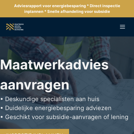
Ga
Adviesrapport voor energiebesparing * Direct inspectie
naar
inplannen * Snelle afhandeling voor subsidie
de
inhoud
Me
Maatwerkadvies
aanvragen
• Deskundige specialisten aan huis
• Duidelijke energiebesparing adviezen
• Geschikt voor subsidie-aanvragen of lening