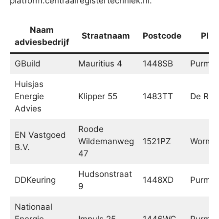
platform.centraalregistertechniek.nl.
Naam
Straatnaam
Postcode
Plaa
adviesbedrijf
GBuild
Mauritius 4
1448SB
Purmer
Huisjas
Energie
Klipper 55
1483TT
De Rijp
Advies
Roode
EN Vastgoed
Wildemanweg
1521PZ
Wormer
B.V.
47
Hudsonstraat
DDKeuring
1448XD
Purmer
9
Nationaal
Energie
Impuls 25
1446WC
Purmer