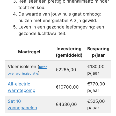
Realiseer een prettig binnenklimaat: minder
tocht en kou.
De waarde van jouw huis gaat omhoog:
huizen met energielabel A zijn gewild.
Leven in een gezonde leefomgeving: een
gezonde luchtkwaliteit.
Investering
Besparing
Maatregel
(gemiddeld)
p/jaar
Vloer isoleren (
€180,00
meer
€2265,00
)
p/jaar
over woningisolatie
All-electric
€770,00
€10700,00
warmtepomp
p/jaar
Set 10
€525,00
€4630,00
zonnepanelen
p/jaar