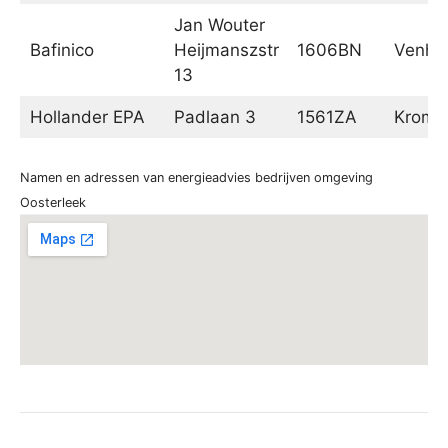
Jan Wouter
Bafinico
Heijmanszstr
1606BN
Venhu
13
Hollander EPA
Padlaan 3
1561ZA
Kromm
Namen en adressen van energieadvies bedrijven omgeving
Oosterleek