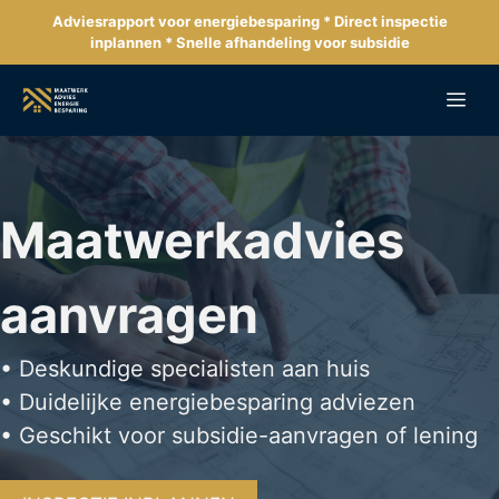
Ga
Adviesrapport voor energiebesparing * Direct inspectie
naar
inplannen * Snelle afhandeling voor subsidie
de
inhoud
Me
Maatwerkadvies
aanvragen
• Deskundige specialisten aan huis
• Duidelijke energiebesparing adviezen
• Geschikt voor subsidie-aanvragen of lening