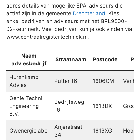
adres details van mogelijke EPA-adviseurs die
actief zijn in de gemeente
Drechterland
. Kies
enkel bedrijven en adviseurs met het BRL9500-
02-keurmerk. Veel bedrijven kun je ook vinden via
www.centraalregistertechniek.nl.
Naam
Straatnaam
Postcode
Pla
adviesbedrijf
Hurenkamp
Putter 16
1606CM
Venhu
Advies
Genie Techni
Bedrijfsweg
Engineering
1613DX
Groot
16
B.V.
Anjerstraat
Gwenergielabel
1616XG
Hoogk
34