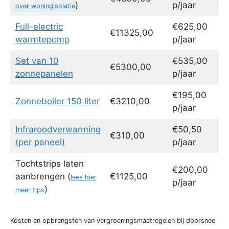
)
p/jaar
over woningisolatie
Full-electric
€625,00
€11325,00
warmtepomp
p/jaar
Set van 10
€535,00
€5300,00
zonnepanelen
p/jaar
€195,00
Zonneboiler 150 liter
€3210,00
p/jaar
Infraroodverwarming
€50,50
€310,00
(per paneel)
p/jaar
Tochtstrips laten
€200,00
aanbrengen (
€1125,00
lees hier
p/jaar
)
meer tips
Kosten en opbrengsten van vergroeningsmaatregelen bij doorsnee