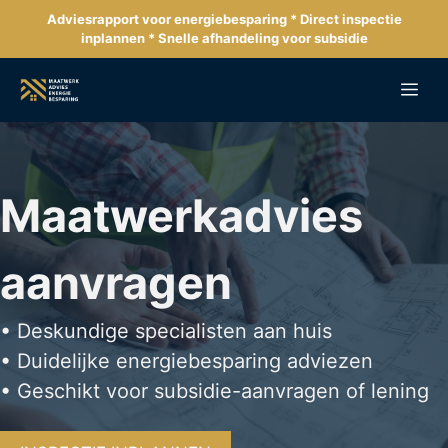
Ga
Adviesrapport voor energiebesparing * Direct inspectie
naar
inplannen * Snelle afhandeling voor subsidie
de
inhoud
Me
Maatwerkadvies
aanvragen
• Deskundige specialisten aan huis
• Duidelijke energiebesparing adviezen
• Geschikt voor subsidie-aanvragen of lening