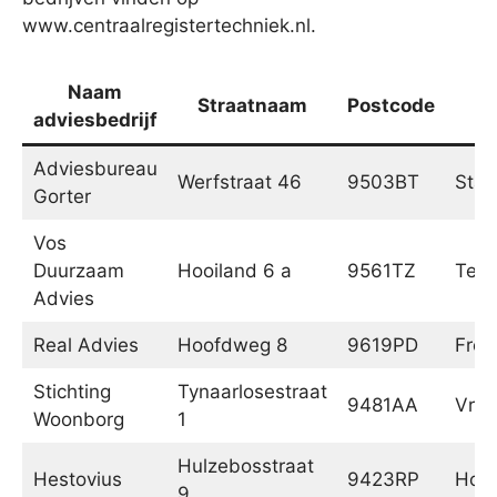
www.centraalregistertechniek.nl.
Naam
Straatnaam
Postcode
P
adviesbedrijf
Adviesbureau
Werfstraat 46
9503BT
Stad
Gorter
Vos
Duurzaam
Hooiland 6 a
9561TZ
Ter 
Advies
Real Advies
Hoofdweg 8
9619PD
Fro
Stichting
Tynaarlosestraat
9481AA
Vrie
Woonborg
1
Hulzebosstraat
Hestovius
9423RP
Hoog
9