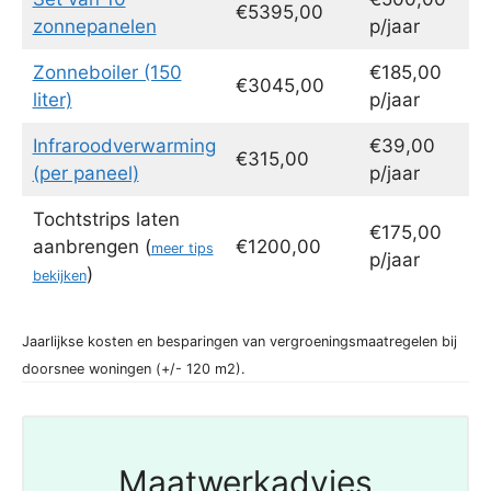
€5395,00
zonnepanelen
p/jaar
Zonneboiler (150
€185,00
€3045,00
liter)
p/jaar
Infraroodverwarming
€39,00
€315,00
(per paneel)
p/jaar
Tochtstrips laten
€175,00
aanbrengen (
€1200,00
meer tips
p/jaar
)
bekijken
Jaarlijkse kosten en besparingen van vergroeningsmaatregelen bij
doorsnee woningen (+/- 120 m2).
Maatwerkadvies