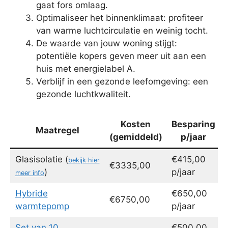
gaat fors omlaag.
Optimaliseer het binnenklimaat: profiteer
van warme luchtcirculatie en weinig tocht.
De waarde van jouw woning stijgt:
potentiële kopers geven meer uit aan een
huis met energielabel A.
Verblijf in een gezonde leefomgeving: een
gezonde luchtkwaliteit.
Kosten
Besparing
Maatregel
(gemiddeld)
p/jaar
Glasisolatie (
€415,00
bekijk hier
€3335,00
)
p/jaar
meer info
Hybride
€650,00
€6750,00
warmtepomp
p/jaar
Set van 10
€500,00