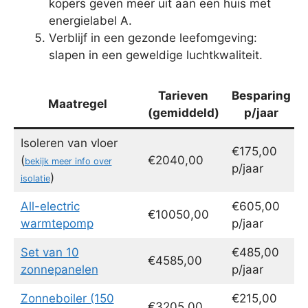
kopers geven meer uit aan een huis met
energielabel A.
Verblijf in een gezonde leefomgeving:
slapen in een geweldige luchtkwaliteit.
Tarieven
Besparing
Maatregel
(gemiddeld)
p/jaar
Isoleren van vloer
€175,00
(
€2040,00
bekijk meer info over
p/jaar
)
isolatie
All-electric
€605,00
€10050,00
warmtepomp
p/jaar
Set van 10
€485,00
€4585,00
zonnepanelen
p/jaar
Zonneboiler (150
€215,00
€3205,00