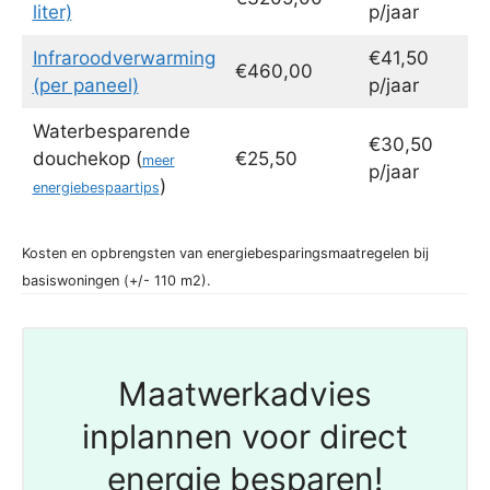
liter)
p/jaar
Infraroodverwarming
€41,50
€460,00
(per paneel)
p/jaar
Waterbesparende
€30,50
douchekop (
€25,50
meer
p/jaar
)
energiebespaartips
Kosten en opbrengsten van energiebesparingsmaatregelen bij
basiswoningen (+/- 110 m2).
Maatwerkadvies
inplannen voor direct
energie besparen!