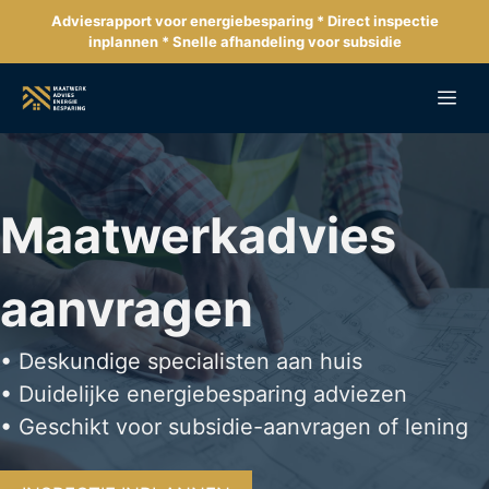
Ga
Adviesrapport voor energiebesparing * Direct inspectie
naar
inplannen * Snelle afhandeling voor subsidie
de
inhoud
Me
Maatwerkadvies
aanvragen
• Deskundige specialisten aan huis
• Duidelijke energiebesparing adviezen
• Geschikt voor subsidie-aanvragen of lening