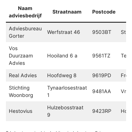
Naam
Straatnaam
Postcode
P
adviesbedrijf
Adviesbureau
Werfstraat 46
9503BT
Stad
Gorter
Vos
Duurzaam
Hooiland 6 a
9561TZ
Ter 
Advies
Real Advies
Hoofdweg 8
9619PD
Fro
Stichting
Tynaarlosestraat
9481AA
Vrie
Woonborg
1
Hulzebosstraat
Hestovius
9423RP
Hoog
9