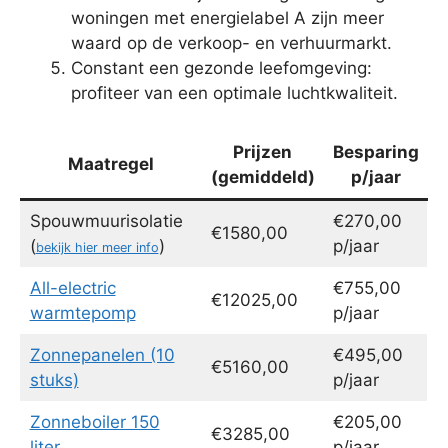
woningen met energielabel A zijn meer
waard op de verkoop- en verhuurmarkt.
Constant een gezonde leefomgeving:
profiteer van een optimale luchtkwaliteit.
Prijzen
Besparing
Maatregel
(gemiddeld)
p/jaar
Spouwmuurisolatie
€270,00
€1580,00
(
)
p/jaar
bekijk hier meer info
All-electric
€755,00
€12025,00
warmtepomp
p/jaar
Zonnepanelen (10
€495,00
€5160,00
stuks)
p/jaar
Zonneboiler 150
€205,00
€3285,00
liter
p/jaar