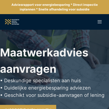
Ga
Adviesrapport voor energiebesparing * Direct inspectie
naar
inplannen * Snelle afhandeling voor subsidie
de
inhoud
Me
Maatwerkadvies
aanvragen
• Deskundige specialisten aan huis
• Duidelijke energiebesparing adviezen
• Geschikt voor subsidie-aanvragen of lening