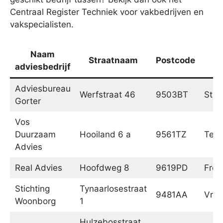
Centraal Register Techniek voor vakbedrijven en
vakspecialisten.
Naam
Straatnaam
Postcode
P
adviesbedrijf
Adviesbureau
Werfstraat 46
9503BT
Stad
Gorter
Vos
Duurzaam
Hooiland 6 a
9561TZ
Ter 
Advies
Real Advies
Hoofdweg 8
9619PD
Fro
Stichting
Tynaarlosestraat
9481AA
Vrie
Woonborg
1
Hulzebosstraat