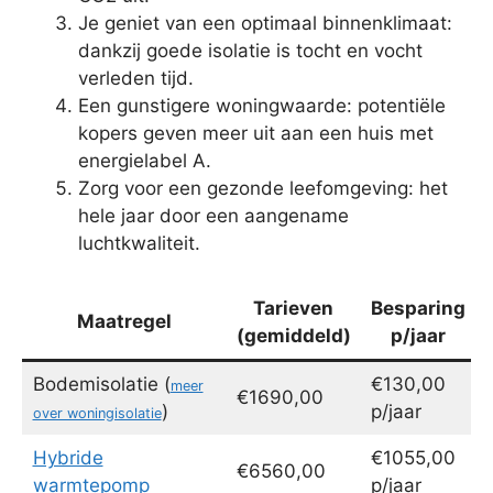
Je geniet van een optimaal binnenklimaat:
dankzij goede isolatie is tocht en vocht
verleden tijd.
Een gunstigere woningwaarde: potentiële
kopers geven meer uit aan een huis met
energielabel A.
Zorg voor een gezonde leefomgeving: het
hele jaar door een aangename
luchtkwaliteit.
Tarieven
Besparing
Maatregel
(gemiddeld)
p/jaar
Bodemisolatie (
€130,00
meer
€1690,00
)
p/jaar
over woningisolatie
Hybride
€1055,00
€6560,00
warmtepomp
p/jaar