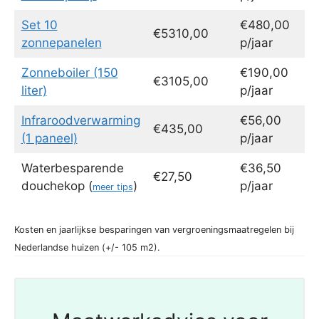
Set 10
€480,00
€5310,00
zonnepanelen
p/jaar
Zonneboiler (150
€190,00
€3105,00
liter)
p/jaar
Infraroodverwarming
€56,00
€435,00
(1 paneel)
p/jaar
Waterbesparende
€36,50
€27,50
douchekop (
)
p/jaar
meer tips
Kosten en jaarlijkse besparingen van vergroeningsmaatregelen bij
Nederlandse huizen (+/- 105 m2).