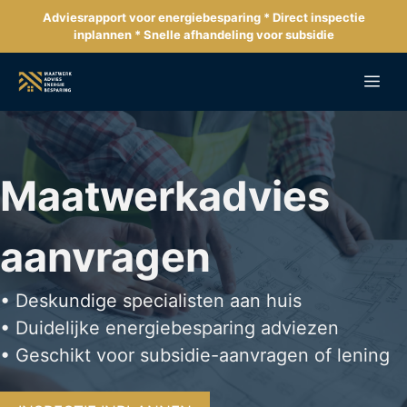
Ga
Adviesrapport voor energiebesparing * Direct inspectie
naar
inplannen * Snelle afhandeling voor subsidie
de
inhoud
Me
Maatwerkadvies
aanvragen
• Deskundige specialisten aan huis
• Duidelijke energiebesparing adviezen
• Geschikt voor subsidie-aanvragen of lening