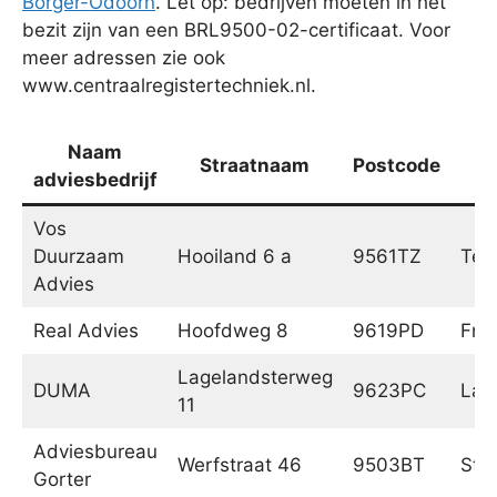
Borger-Odoorn
. Let op: bedrijven moeten in het
bezit zijn van een BRL9500-02-certificaat. Voor
meer adressen zie ook
www.centraalregistertechniek.nl.
Naam
Straatnaam
Postcode
P
adviesbedrijf
Vos
Duurzaam
Hooiland 6 a
9561TZ
Ter 
Advies
Real Advies
Hoofdweg 8
9619PD
Fro
Lagelandsterweg
DUMA
9623PC
Lag
11
Adviesbureau
Werfstraat 46
9503BT
Sta
Gorter