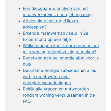
Een diepgaande analyse van het
maatwerkadvies energiebesparing
Adviesplan: hoe regel ik zo’n
adviesplan?
Erkende maatwerkadviseur in 2e
Exloërmond op een rijtje
Welke stappen kan ik ondernemen om
mijn woning energiezuinig te maken?
Regel een actueel energielabel voor je
huis
Duurzame energie subsidies
en
alles
wat je moet weten over
energiebespaarleningen
Bekijk alle vragen en antwoorden
rondom woning verduurzamen in de
FAQ