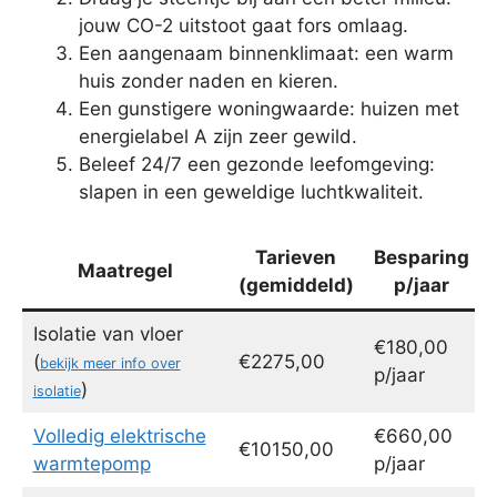
jouw CO-2 uitstoot gaat fors omlaag.
Een aangenaam binnenklimaat: een warm
huis zonder naden en kieren.
Een gunstigere woningwaarde: huizen met
energielabel A zijn zeer gewild.
Beleef 24/7 een gezonde leefomgeving:
slapen in een geweldige luchtkwaliteit.
Tarieven
Besparing
Maatregel
(gemiddeld)
p/jaar
Isolatie van vloer
€180,00
(
€2275,00
bekijk meer info over
p/jaar
)
isolatie
Volledig elektrische
€660,00
€10150,00
warmtepomp
p/jaar