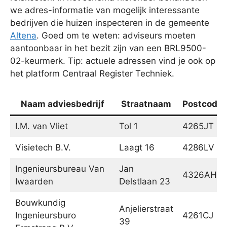
we adres-informatie van mogelijk interessante
bedrijven die huizen inspecteren in de gemeente
Altena
. Goed om te weten: adviseurs moeten
aantoonbaar in het bezit zijn van een BRL9500-
02-keurmerk. Tip: actuele adressen vind je ook op
het platform Centraal Register Techniek.
Naam adviesbedrijf
Straatnaam
Postcode
I.M. van Vliet
Tol 1
4265JT
Visietech B.V.
Laagt 16
4286LV
Ingenieursbureau Van
Jan
4326AH
Iwaarden
Delstlaan 23
Bouwkundig
Anjelierstraat
Ingenieursburo
4261CJ
39