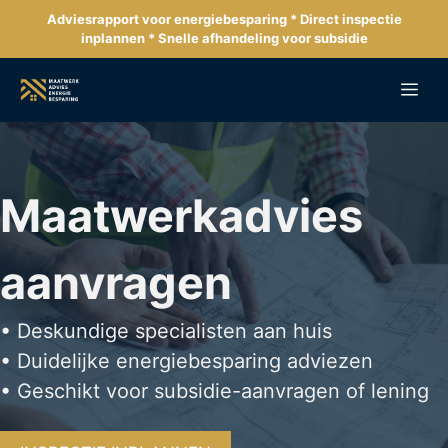
Ga
Adviesrapport voor energiebesparing * Direct inspectie
naar
inplannen * Snelle afhandeling voor subsidie
de
inhoud
Me
Maatwerkadvies
aanvragen
• Deskundige specialisten aan huis
• Duidelijke energiebesparing adviezen
• Geschikt voor subsidie-aanvragen of lening