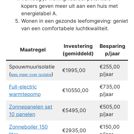
kopers geven meer uit aan een huis met
energielabel A.
Wonen in een gezonde leefomgeving: geniet
van een comfortabele luchtkwaliteit.
Investering
Besparing
Maatregel
(gemiddeld)
p/jaar
Spouwmuurisolatie
€255,00
€1995,00
(
)
p/jaar
lees meer over isolatie
Full-electric
€735,00
€10550,00
warmtepomp
p/jaar
Zonnepanelen set
€505,00
€5495,00
10 panelen
p/jaar
Zonneboiler 150
€150,00
€2935,00