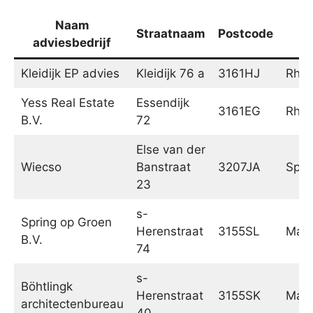
Naam
Straatnaam
Postcode
Pl
adviesbedrijf
Kleidijk EP advies
Kleidijk 76 a
3161HJ
Rho
Yess Real Estate
Essendijk
3161EG
Rho
B.V.
72
Else van der
Wiecso
Banstraat
3207JA
Spij
23
s-
Spring op Groen
Herenstraat
3155SL
Maas
B.V.
74
s-
Böhtlingk
Herenstraat
3155SK
Maas
architectenbureau
40