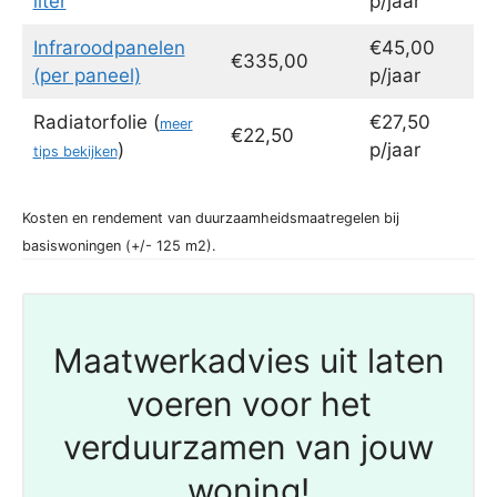
liter
p/jaar
Infraroodpanelen
€45,00
€335,00
(per paneel)
p/jaar
Radiatorfolie (
€27,50
meer
€22,50
)
p/jaar
tips bekijken
Kosten en rendement van duurzaamheidsmaatregelen bij
basiswoningen (+/- 125 m2).
Maatwerkadvies uit laten
voeren voor het
verduurzamen van jouw
woning!