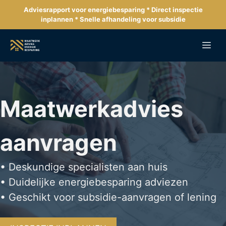
Ga
Adviesrapport voor energiebesparing * Direct inspectie
naar
inplannen * Snelle afhandeling voor subsidie
de
inhoud
Me
Maatwerkadvies
aanvragen
• Deskundige specialisten aan huis
• Duidelijke energiebesparing adviezen
• Geschikt voor subsidie-aanvragen of lening