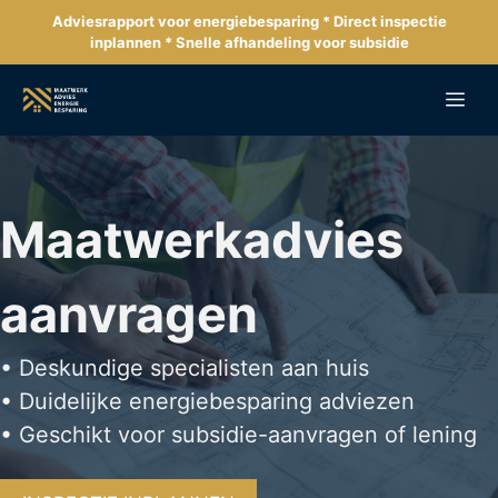
Ga
Adviesrapport voor energiebesparing * Direct inspectie
naar
inplannen * Snelle afhandeling voor subsidie
de
inhoud
Me
Maatwerkadvies
aanvragen
• Deskundige specialisten aan huis
• Duidelijke energiebesparing adviezen
• Geschikt voor subsidie-aanvragen of lening