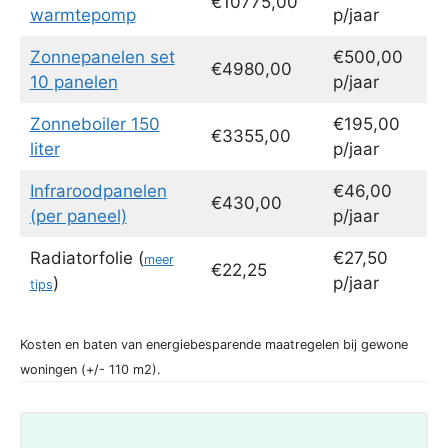
€10775,00
warmtepomp
p/jaar
Zonnepanelen set
€500,00
€4980,00
10 panelen
p/jaar
Zonneboiler 150
€195,00
€3355,00
liter
p/jaar
Infraroodpanelen
€46,00
€430,00
(per paneel)
p/jaar
Radiatorfolie (
€27,50
meer
€22,25
)
p/jaar
tips
Kosten en baten van energiebesparende maatregelen bij gewone
woningen (+/- 110 m2).