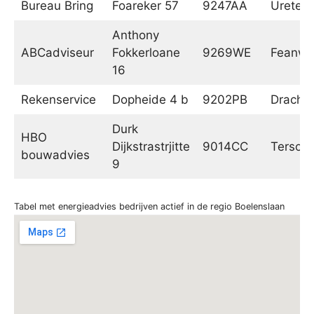
Bureau Bring
Foareker 57
9247AA
Ureterp
Anthony
ABCadviseur
Fokkerloane
9269WE
Feanwâ
16
Rekenservice
Dopheide 4 b
9202PB
Dracht
Durk
HBO
Dijkstrastrjitte
9014CC
Tersoal
bouwadvies
9
Tabel met energieadvies bedrijven actief in de regio Boelenslaan