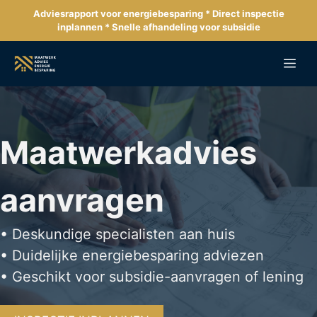
Ga
Adviesrapport voor energiebesparing * Direct inspectie
naar
inplannen * Snelle afhandeling voor subsidie
de
inhoud
Me
Maatwerkadvies
aanvragen
• Deskundige specialisten aan huis
• Duidelijke energiebesparing adviezen
• Geschikt voor subsidie-aanvragen of lening