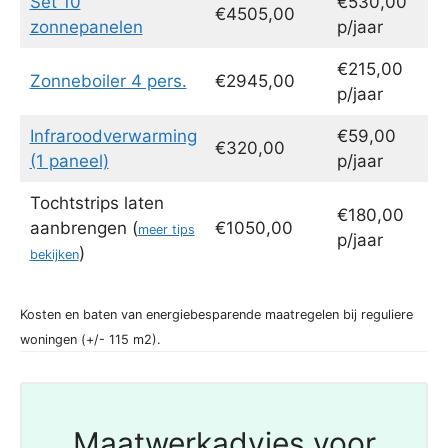
Set 10
€530,00
€4505,00
zonnepanelen
p/jaar
€215,00
Zonneboiler 4 pers.
€2945,00
p/jaar
Infraroodverwarming
€59,00
€320,00
(1 paneel)
p/jaar
Tochtstrips laten
€180,00
aanbrengen (
€1050,00
meer tips
p/jaar
)
bekijken
Kosten en baten van energiebesparende maatregelen bij reguliere
woningen (+/- 115 m2).
Maatwerkadvies voor