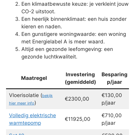
Een klimaatbewuste keuze: je verkleint jouw
CO-2 uitstoot.
Een heerlijk binnenklimaat: een huis zonder
kieren en naden.
Een gunstigere woningwaarde: een woning
met Energielabel A is meer waard.
Altijd een gezonde leefomgeving: een
gezonde luchtkwaliteit.
Investering
Besparing
Maatregel
(gemiddeld)
p/jaar
Vloerisolatie (
€130,00
bekijk
€2300,00
)
p/jaar
hier meer info
Volledig elektrische
€710,00
€11925,00
warmtepomp
p/jaar