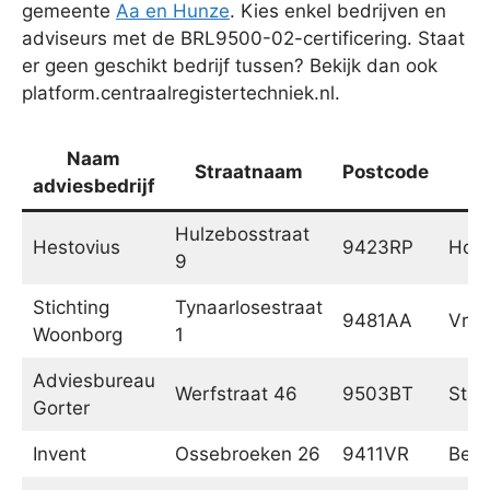
gemeente
Aa en Hunze
. Kies enkel bedrijven en
adviseurs met de BRL9500-02-certificering. Staat
er geen geschikt bedrijf tussen? Bekijk dan ook
platform.centraalregistertechniek.nl.
Naam
Straatnaam
Postcode
P
adviesbedrijf
Hulzebosstraat
Hestovius
9423RP
Hoog
9
Stichting
Tynaarlosestraat
9481AA
Vrie
Woonborg
1
Adviesbureau
Werfstraat 46
9503BT
Stad
Gorter
Invent
Ossebroeken 26
9411VR
Beil