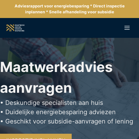
Ga
Adviesrapport voor energiebesparing * Direct inspectie
naar
inplannen * Snelle afhandeling voor subsidie
de
inhoud
Me
Maatwerkadvies
aanvragen
• Deskundige specialisten aan huis
• Duidelijke energiebesparing adviezen
• Geschikt voor subsidie-aanvragen of lening