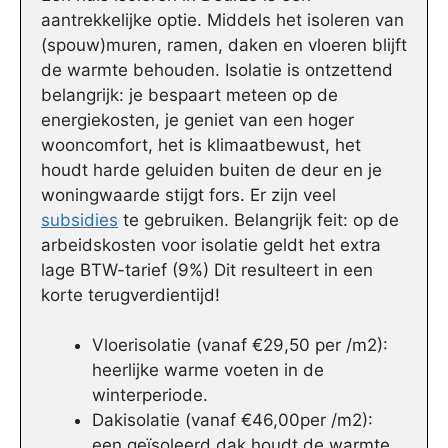
aantrekkelijke optie. Middels het isoleren van
(spouw)muren, ramen, daken en vloeren blijft
de warmte behouden. Isolatie is ontzettend
belangrijk: je bespaart meteen op de
energiekosten, je geniet van een hoger
wooncomfort, het is klimaatbewust, het
houdt harde geluiden buiten de deur en je
woningwaarde stijgt fors. Er zijn veel
subsidies
te gebruiken. Belangrijk feit: op de
arbeidskosten voor isolatie geldt het extra
lage BTW-tarief (9%) Dit resulteert in een
korte terugverdientijd!
Vloerisolatie (vanaf €29,50 per /m2):
heerlijke warme voeten in de
winterperiode.
Dakisolatie (vanaf €46,00per /m2):
een geïsoleerd dak houdt de warmte