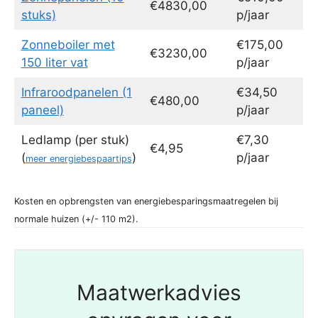
€4830,00
stuks)
p/jaar
Zonneboiler met
€175,00
€3230,00
150 liter vat
p/jaar
Infraroodpanelen (1
€34,50
€480,00
paneel)
p/jaar
Ledlamp (per stuk)
€7,30
€4,95
(
)
p/jaar
meer energiebespaartips
Kosten en opbrengsten van energiebesparingsmaatregelen bij
normale huizen (+/- 110 m2).
Maatwerkadvies