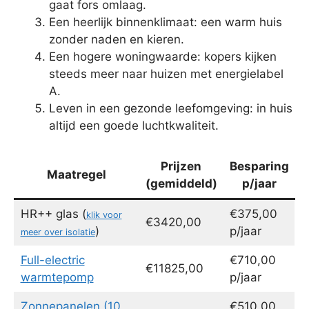
gaat fors omlaag.
Een heerlijk binnenklimaat: een warm huis
zonder naden en kieren.
Een hogere woningwaarde: kopers kijken
steeds meer naar huizen met energielabel
A.
Leven in een gezonde leefomgeving: in huis
altijd een goede luchtkwaliteit.
Prijzen
Besparing
Maatregel
(gemiddeld)
p/jaar
HR++ glas (
€375,00
klik voor
€3420,00
)
p/jaar
meer over isolatie
Full-electric
€710,00
€11825,00
warmtepomp
p/jaar
Zonnepanelen (10
€510,00