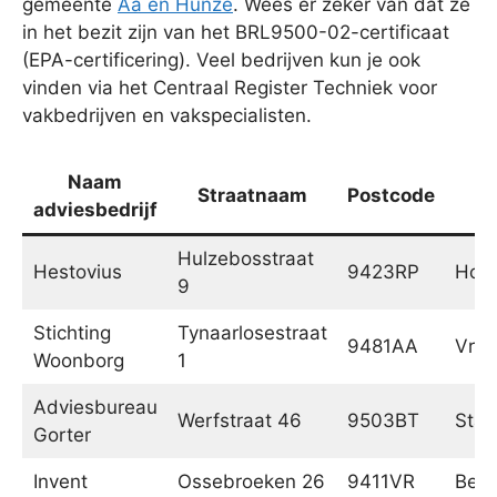
gemeente
Aa en Hunze
. Wees er zeker van dat ze
in het bezit zijn van het BRL9500-02-certificaat
(EPA-certificering). Veel bedrijven kun je ook
vinden via het Centraal Register Techniek voor
vakbedrijven en vakspecialisten.
Naam
Straatnaam
Postcode
P
adviesbedrijf
Hulzebosstraat
Hestovius
9423RP
Hoog
9
Stichting
Tynaarlosestraat
9481AA
Vrie
Woonborg
1
Adviesbureau
Werfstraat 46
9503BT
Stad
Gorter
Invent
Ossebroeken 26
9411VR
Beil