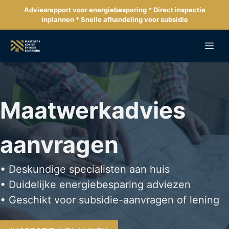
Ga
Adviesrapport voor energiebesparing * Direct inspectie
naar
inplannen * Snelle afhandeling voor subsidie
de
inhoud
Me
Maatwerkadvies
aanvragen
• Deskundige specialisten aan huis
• Duidelijke energiebesparing adviezen
• Geschikt voor subsidie-aanvragen of lening