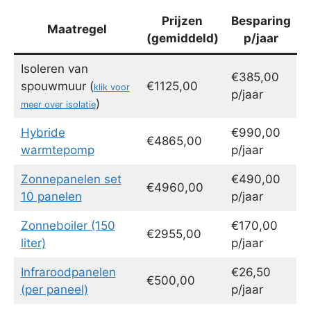
Prijzen
Besparing
Maatregel
(gemiddeld)
p/jaar
Isoleren van
€385,00
spouwmuur (
€1125,00
klik voor
p/jaar
)
meer over isolatie
Hybride
€990,00
€4865,00
warmtepomp
p/jaar
Zonnepanelen set
€490,00
€4960,00
10 panelen
p/jaar
Zonneboiler (150
€170,00
€2955,00
liter)
p/jaar
Infraroodpanelen
€26,50
€500,00
(per paneel)
p/jaar