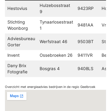
Hulzebosstraat
Hestovius
9423RP
Hoog
9
Stichting
Tynaarlosestraat
9481AA
Vrie
Woonborg
1
Adviesbureau
Werfstraat 46
9503BT
Stad
Gorter
Invent
Ossebroeken 26
9411VR
Beil
Dany Brix
Bosgras 4
9408LS
Ass
Fotografie
Overzicht met energieadvies bedrijven in de regio Geelbroek