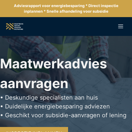
Ga
Adviesrapport voor energiebesparing * Direct inspectie
naar
inplannen * Snelle afhandeling voor subsidie
de
inhoud
Me
Maatwerkadvies
aanvragen
• Deskundige specialisten aan huis
• Duidelijke energiebesparing adviezen
• Geschikt voor subsidie-aanvragen of lening