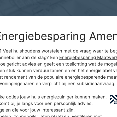
Energiebesparing Ame
g? Veel huishoudens worstelen met de vraag waar te begi
onneboiler aan de slag? Een
Energiebesparing Maatwer
oelgericht advies en geeft een toelichting wat de mogel
 een stuk kunnen verduurzamen en en het energielabel v
n het rendement van de populaire energiebesparende maa
 woningeigenaren en verplicht bij een subsidieaanvraag.
ke opties jouw huis energiezuiniger kunnen maken.
mt bij je langs voor een persoonlijk advies.
gelen die voor jouw interessant zijn.
nelen, zonneboiler laten plaatsen, ventileren met