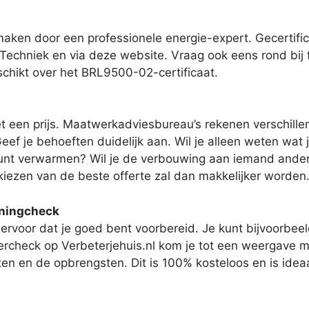
pmaken door een professionele energie-expert. Gecertif
Techniek en via deze website. Vraag ook eens rond bij f
schikt over het BRL9500-02-certificaat.
een prijs. Maatwerkadviesbureau’s rekenen verschillend
ef je behoeften duidelijk aan. Wil je alleen weten wat j
nt verwarmen? Wil je de verbouwing aan iemand anders o
kiezen van de beste offerte zal dan makkelijker worden
oningcheck
 ervoor dat je goed bent voorbereid. Je kunt bijvoorbe
tercheck op Verbeterjehuis.nl kom je tot een weergave
osten en de opbrengsten. Dit is 100% kosteloos en is ide