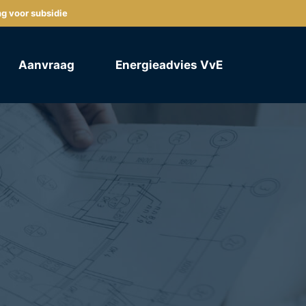
ng voor subsidie
Aanvraag
Energieadvies VvE