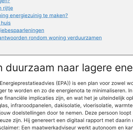
agen?
rijtje
ning energiezuinig te maken?
 huis
giebespaarleningen
 antwoorden rondom woning verduurzamen
en duurzaam naar lagere ene
ergieprestatieadvies (EPA)) is een plan voor zowel won
er te worden en zo de energienota te minimaliseren. I
inanciële implicaties zijn, en wat het je uiteindelijk op
as, infraroodpanelen, dakisolatie, vloerisolatie, warmte
jouw doelstellingen door te nemen. Deze persoon loopt
ze zijn. Hij genereert een digitaal rapport met daarin 
Disclaimer: Een maatwerkadviseur werkt autonoom en ka