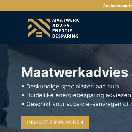
Ga
Adviesrapport v
naar
de
inhoud
Maatwerkadvies
• Deskundige specialisten aan huis
• Duidelijke energiebesparing adviezen
• Geschikt voor subsidie-aanvragen of 
INSPECTIE INPLANNEN