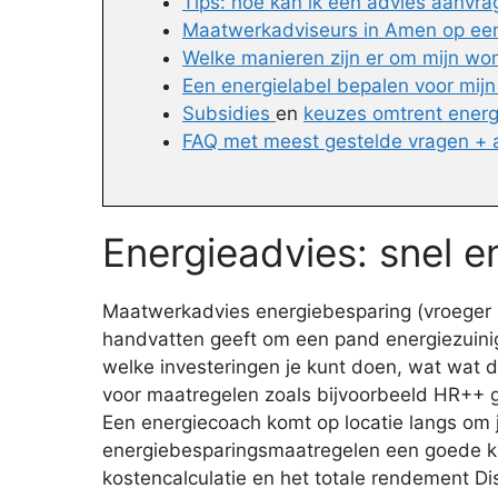
Tips: hoe kan ik een advies aanvr
Maatwerkadviseurs in Amen op een 
Welke manieren zijn er om mijn wo
Een energielabel bepalen voor mijn
Subsidies
en
keuzes omtrent ener
FAQ met meest gestelde vragen +
Energieadvies: snel 
Maatwerkadvies energiebesparing (vroeger En
handvatten geeft om een pand energiezuinig
welke investeringen je kunt doen, wat wat de f
voor maatregelen zoals bijvoorbeeld HR++ gl
Een energiecoach komt op locatie langs om 
energiebesparingsmaatregelen een goede keu
kostencalculatie en het totale rendement 