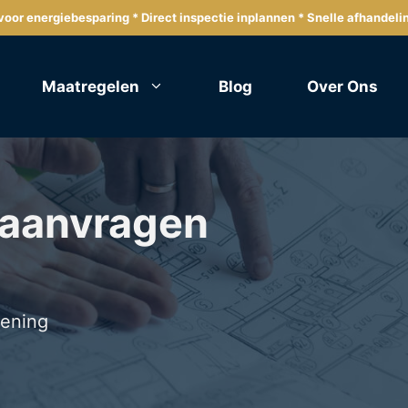
oor energiebesparing * Direct inspectie inplannen * Snelle afhandeli
Maatregelen
Blog
Over Ons
 aanvragen
lening