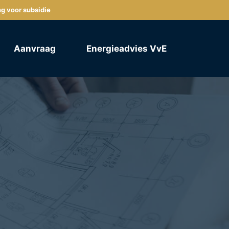
ng voor subsidie
Aanvraag
Energieadvies VvE