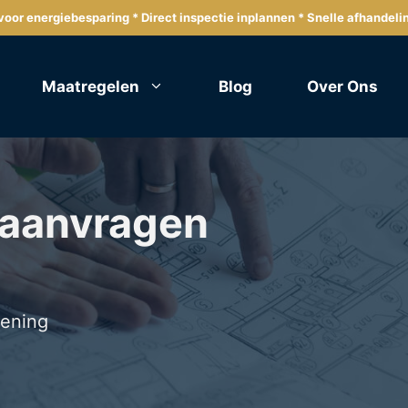
oor energiebesparing * Direct inspectie inplannen * Snelle afhandeli
Maatregelen
Blog
Over Ons
 aanvragen
lening