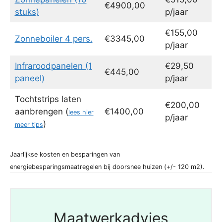
€4900,00
stuks)
p/jaar
€155,00
Zonneboiler 4 pers.
€3345,00
p/jaar
Infraroodpanelen (1
€29,50
€445,00
paneel)
p/jaar
Tochtstrips laten
€200,00
aanbrengen (
€1400,00
lees hier
p/jaar
)
meer tips
Jaarlijkse kosten en besparingen van
energiebesparingsmaatregelen bij doorsnee huizen (+/- 120 m2).
Maatwerkadvies