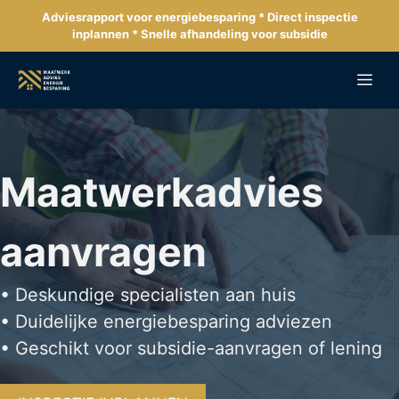
Ga
Adviesrapport voor energiebesparing * Direct inspectie
naar
inplannen * Snelle afhandeling voor subsidie
de
inhoud
Me
Maatwerkadvies
aanvragen
• Deskundige specialisten aan huis
• Duidelijke energiebesparing adviezen
• Geschikt voor subsidie-aanvragen of lening