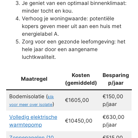
Je geniet van een optimaal binnenklimaat:
minder tocht en kou.
Verhoog je woningwaarde: potentiële
kopers geven meer uit aan een huis met
energielabel A.
Zorg voor een gezonde leefomgeving: het
hele jaar door een aangename
luchtkwaliteit.
Kosten
Besparing
Maatregel
(gemiddeld)
p/jaar
Bodemisolatie (
€150,00
klik
€1605,00
)
p/jaar
voor meer over isolatie
Volledig elektrische
€630,00
€10450,00
warmtepomp
p/jaar
Zonnepanelen (10
€515,00