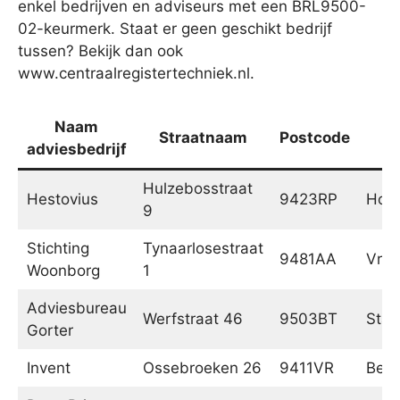
enkel bedrijven en adviseurs met een BRL9500-
02-keurmerk. Staat er geen geschikt bedrijf
tussen? Bekijk dan ook
www.centraalregistertechniek.nl.
Naam
Straatnaam
Postcode
P
adviesbedrijf
Hulzebosstraat
Hestovius
9423RP
Hoog
9
Stichting
Tynaarlosestraat
9481AA
Vrie
Woonborg
1
Adviesbureau
Werfstraat 46
9503BT
Stad
Gorter
Invent
Ossebroeken 26
9411VR
Beil