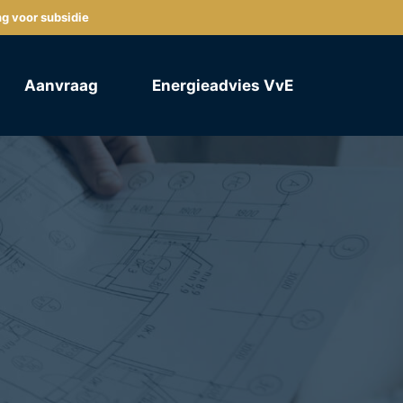
ng voor subsidie
Aanvraag
Energieadvies VvE