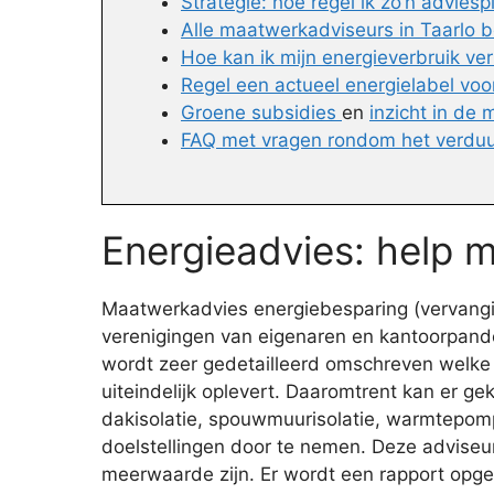
Strategie: hoe regel ik zo’n adviesp
Alle maatwerkadviseurs in Taarlo b
Hoe kan ik mijn energieverbruik ve
Regel een actueel energielabel voor
Groene subsidies
en
inzicht in de
FAQ met vragen rondom het verdu
Energieadvies: help 
Maatwerkadvies energiebesparing (vervangin
verenigingen van eigenaren en kantoorpande
wordt zeer gedetailleerd omschreven welke 
uiteindelijk oplevert. Daaromtrent kan er 
dakisolatie, spouwmuurisolatie, warmtepomp
doelstellingen door te nemen. Deze advise
meerwaarde zijn. Er wordt een rapport opge