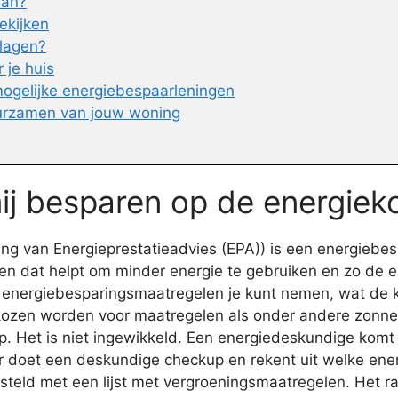
lan?
ekijken
rlagen?
 je huis
 mogelijke energiebespaarleningen
urzamen van jouw woning
mij besparen op de energiek
g van Energieprestatieadvies (EPA)) is een energiebes
n dat helpt om minder energie te gebruiken en zo de en
energiebesparingsmaatregelen je kunt nemen, wat de kos
gekozen worden voor maatregelen als onder andere zonneb
. Het is niet ingewikkeld. Een energiedeskundige komt 
ur doet een deskundige checkup en rekent uit welke en
steld met een lijst met vergroeningsmaatregelen. Het r