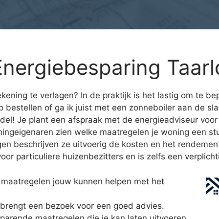
nergiebesparing Taarl
ning te verlagen? In de praktijk is het lastig om te be
 bestellen of ga ik juist met een zonneboiler aan de s
el! Je plant een afspraak met de energieadviseur voor 
oningeigenaren zien welke maatregelen je woning een s
gen beschrijven ze uitvoerig de kosten en het rendemen
r particuliere huizenbezitters en is zelfs een verplichti
 maatregelen jouw kunnen helpen met het
brengt een bezoek voor een goed advies.
sparende maatregelen die je kan laten uitvoeren.