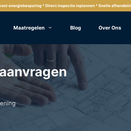
oor energiebesparing * Direct inspectie inplannen * Snelle afhandeli
Maatregelen
Blog
Over Ons
 aanvragen
lening