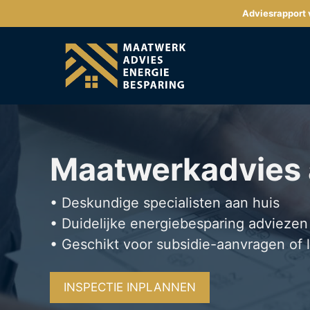
Ga
Adviesrapport v
naar
de
inhoud
Maatwerkadvies
• Deskundige specialisten aan huis
• Duidelijke energiebesparing adviezen
• Geschikt voor subsidie-aanvragen of 
INSPECTIE INPLANNEN