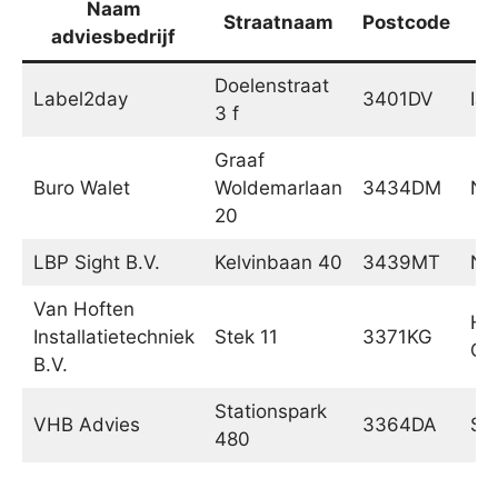
Naam
Straatnaam
Postcode
adviesbedrijf
Doelenstraat
Label2day
3401DV
IJs
3 f
Graaf
Buro Walet
Woldemarlaan
3434DM
Ni
20
LBP Sight B.V.
Kelvinbaan 40
3439MT
Ni
Van Hoften
Ha
Installatietechniek
Stek 11
3371KG
Gi
B.V.
Stationspark
VHB Advies
3364DA
Sli
480