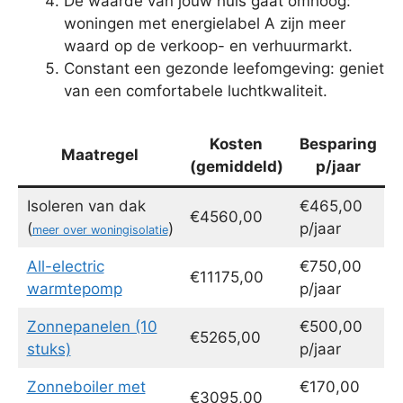
De waarde van jouw huis gaat omhoog:
woningen met energielabel A zijn meer
waard op de verkoop- en verhuurmarkt.
Constant een gezonde leefomgeving: geniet
van een comfortabele luchtkwaliteit.
Kosten
Besparing
Maatregel
(gemiddeld)
p/jaar
Isoleren van dak
€465,00
€4560,00
(
)
p/jaar
meer over woningisolatie
All-electric
€750,00
€11175,00
warmtepomp
p/jaar
Zonnepanelen (10
€500,00
€5265,00
stuks)
p/jaar
Zonneboiler met
€170,00
€3095,00