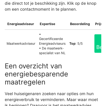
die direct tot je beschikking zijn. Klik op de knop
om een contactmoment in te plannen.
Energieadviseur
Expertise
Beoordeling
Prijsin
•
Gecertificeerde
Maatwerkadviseur
Energieadviseurs
Top
: 5/5
Bek
• De maatwerk-
specialist van NL
Een overzicht van
energiebesparende
maatregelen
Veel huiseigenaren zoeken naar opties om hun
energieverbruik te verminderen. Maar waar moet
ik beginnen? Daarvoor is het maatwerkadvies