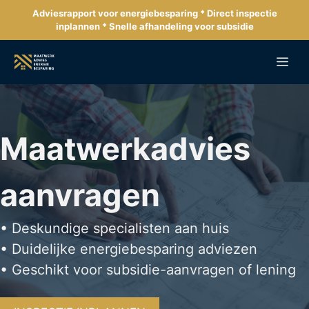
Ga
Adviesrapport voor energiebesparing * Direct inspectie
naar
inplannen * Snelle afhandeling voor subsidie
de
inhoud
Me
Maatwerkadvies
aanvragen
• Deskundige specialisten aan huis
• Duidelijke energiebesparing adviezen
• Geschikt voor subsidie-aanvragen of lening