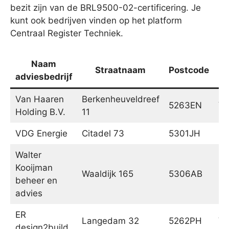
bezit zijn van de BRL9500-02-certificering. Je
kunt ook bedrijven vinden op het platform
Centraal Register Techniek.
Naam
Straatnaam
Postcode
adviesbedrijf
Van Haaren
Berkenheuveldreef
5263EN
Vu
Holding B.V.
11
VDG Energie
Citadel 73
5301JH
Za
Walter
Kooijman
Waaldijk 165
5306AB
Br
beheer en
advies
ER
Langedam 32
5262PH
Vu
design2build