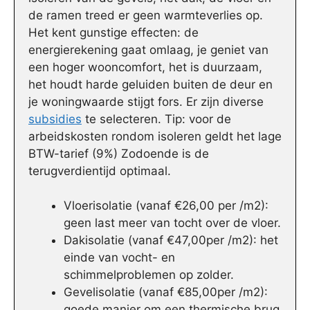
de ramen treed er geen warmteverlies op.
Het kent gunstige effecten: de
energierekening gaat omlaag, je geniet van
een hoger wooncomfort, het is duurzaam,
het houdt harde geluiden buiten de deur en
je woningwaarde stijgt fors. Er zijn diverse
subsidies
te selecteren. Tip: voor de
arbeidskosten rondom isoleren geldt het lage
BTW-tarief (9%) Zodoende is de
terugverdientijd optimaal.
Vloerisolatie (vanaf €26,00 per /m2):
geen last meer van tocht over de vloer.
Dakisolatie (vanaf €47,00per /m2): het
einde van vocht- en
schimmelproblemen op zolder.
Gevelisolatie (vanaf €85,00per /m2):
goede manier om een thermische brug