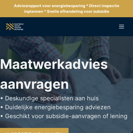
Ga
Adviesrapport voor energiebesparing * Direct inspectie
naar
inplannen * Snelle afhandeling voor subsidie
de
inhoud
Me
Maatwerkadvies
aanvragen
• Deskundige specialisten aan huis
• Duidelijke energiebesparing adviezen
• Geschikt voor subsidie-aanvragen of lening