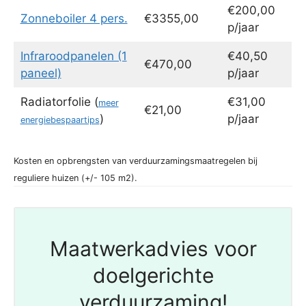
€200,00
Zonneboiler 4 pers.
€3355,00
p/jaar
Infraroodpanelen (1
€40,50
€470,00
paneel)
p/jaar
Radiatorfolie (
€31,00
meer
€21,00
)
p/jaar
energiebespaartips
Kosten en opbrengsten van verduurzamingsmaatregelen bij
reguliere huizen (+/- 105 m2).
Maatwerkadvies voor
doelgerichte
verduurzaming!