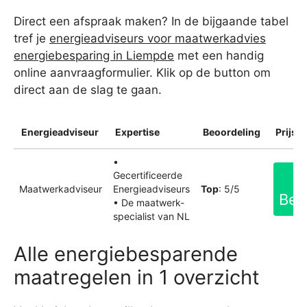
Direct een afspraak maken? In de bijgaande tabel
tref je
energieadviseurs voor maatwerkadvies
energiebesparing in Liempde
met een handig
online aanvraagformulier. Klik op de button om
direct aan de slag te gaan.
Energieadviseur
Expertise
Beoordeling
Prijsin
•
Gecertificeerde
Maatwerkadviseur
Energieadviseurs
Top
: 5/5
Bek
• De maatwerk-
specialist van NL
Alle energiebesparende
maatregelen in 1 overzicht