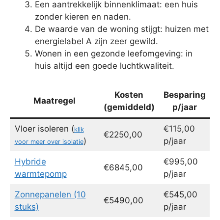
Een aantrekkelijk binnenklimaat: een huis
zonder kieren en naden.
De waarde van de woning stijgt: huizen met
energielabel A zijn zeer gewild.
Wonen in een gezonde leefomgeving: in
huis altijd een goede luchtkwaliteit.
Kosten
Besparing
Maatregel
(gemiddeld)
p/jaar
Vloer isoleren (
€115,00
klik
€2250,00
)
p/jaar
voor meer over isolatie
Hybride
€995,00
€6845,00
warmtepomp
p/jaar
Zonnepanelen (10
€545,00
€5490,00
stuks)
p/jaar