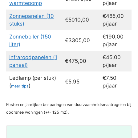
warmtepomp
p/jaar
Zonnepanelen (10
€485,00
€5010,00
stuks)
p/jaar
Zonneboiler (150
€190,00
€3305,00
liter)
p/jaar
Infraroodpanelen (1
€45,00
€475,00
paneel)
p/jaar
Ledlamp (per stuk)
€7,50
€5,95
(
)
p/jaar
meer tips
Kosten en jaarlijkse besparingen van duurzaamheidsmaatregelen bij
doorsnee woningen (+/- 125 m2).