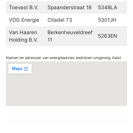
Toevast B.V.
Spaanderstraat 18
5348LA
Os
VDG Energie
Citadel 73
5301JH
Za
Van Haaren
Berkenheuveldreef
5263EN
Vu
Holding B.V.
11
Namen en adressen van energieadvies bedrijven omgeving Aalst