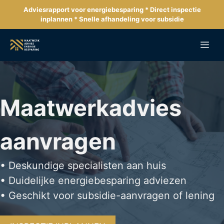
Ga
Adviesrapport voor energiebesparing * Direct inspectie
naar
inplannen * Snelle afhandeling voor subsidie
de
inhoud
Me
Maatwerkadvies
aanvragen
• Deskundige specialisten aan huis
• Duidelijke energiebesparing adviezen
• Geschikt voor subsidie-aanvragen of lening