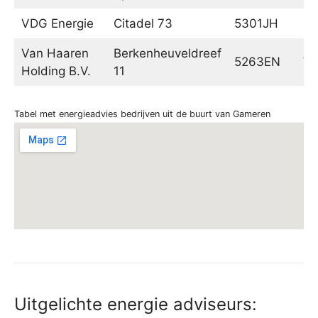
VDG Energie
Citadel 73
5301JH
Za
Van Haaren
Berkenheuveldreef
5263EN
Vu
Holding B.V.
11
Tabel met energieadvies bedrijven uit de buurt van Gameren
Uitgelichte energie adviseurs: