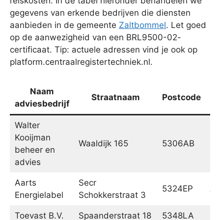
reiskosten. In de tabel hieronder behandelen we
gegevens van erkende bedrijven die diensten
aanbieden in de gemeente
Zaltbommel
. Let goed
op de aanwezigheid van een BRL9500-02-
certificaat. Tip: actuele adressen vind je ook op
platform.centraalregistertechniek.nl.
Naam
Straatnaam
Postcode
adviesbedrijf
Walter
Kooijman
Waaldijk 165
5306AB
Br
beheer en
advies
Aarts
Secr
5324EP
A
Energielabel
Schokkerstraat 3
Toevast B.V.
Spaanderstraat 18
5348LA
Os