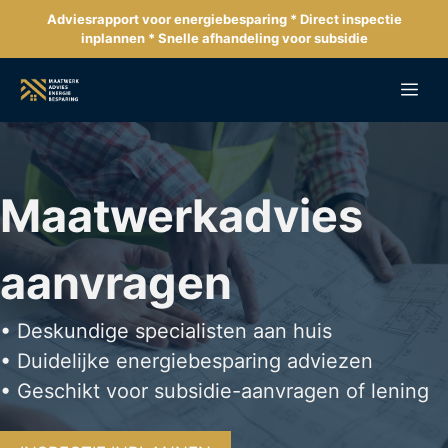
Ga
Adviesrapport voor energiebesparing * Direct inspectie
naar
inplannen * Snelle afhandeling voor subsidie
de
inhoud
Me
Maatwerkadvies
aanvragen
• Deskundige specialisten aan huis
• Duidelijke energiebesparing adviezen
• Geschikt voor subsidie-aanvragen of lening