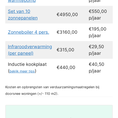
warmtepomp
p/jaar
Set van 10
€550,00
€4950,00
zonnepanelen
p/jaar
€195,00
Zonneboiler 4 pers.
€3160,00
p/jaar
Infraroodverwarming
€29,50
€315,00
(per paneel)
p/jaar
Inductie kookplaat
€40,50
€440,00
(
)
p/jaar
bekijk meer tips
Kosten en opbrengsten van verduurzamingsmaatregelen bij
doorsnee woningen (+/- 110 m2).