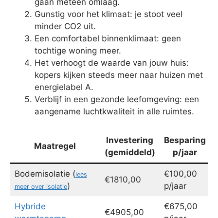
gaan meteen omlaag.
Gunstig voor het klimaat: je stoot veel
minder CO2 uit.
Een comfortabel binnenklimaat: geen
tochtige woning meer.
Het verhoogt de waarde van jouw huis:
kopers kijken steeds meer naar huizen met
energielabel A.
Verblijf in een gezonde leefomgeving: een
aangename luchtkwaliteit in alle ruimtes.
Investering
Besparing
Maatregel
(gemiddeld)
p/jaar
Bodemisolatie (
€100,00
lees
€1810,00
)
p/jaar
meer over isolatie
Hybride
€675,00
€4905,00