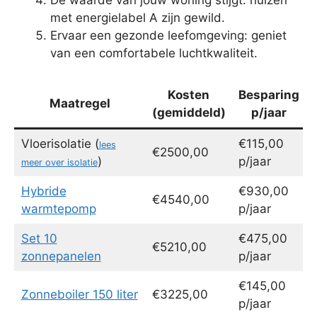
met energielabel A zijn gewild.
Ervaar een gezonde leefomgeving: geniet
van een comfortabele luchtkwaliteit.
Kosten
Besparing
Maatregel
(gemiddeld)
p/jaar
Vloerisolatie (
€115,00
lees
€2500,00
)
p/jaar
meer over isolatie
Hybride
€930,00
€4540,00
warmtepomp
p/jaar
Set 10
€475,00
€5210,00
zonnepanelen
p/jaar
€145,00
Zonneboiler 150 liter
€3225,00
p/jaar