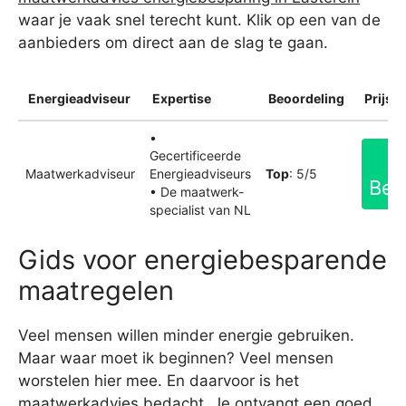
waar je vaak snel terecht kunt. Klik op een van de
aanbieders om direct aan de slag te gaan.
Energieadviseur
Expertise
Beoordeling
Prijsin
•
Gecertificeerde
Maatwerkadviseur
Energieadviseurs
Top
: 5/5
Bek
• De maatwerk-
specialist van NL
Gids voor energiebesparende
maatregelen
Veel mensen willen minder energie gebruiken.
Maar waar moet ik beginnen? Veel mensen
worstelen hier mee. En daarvoor is het
maatwerkadvies bedacht. Je ontvangt een goed