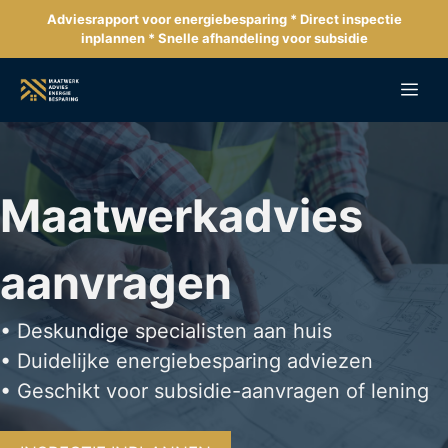
Ga
Adviesrapport voor energiebesparing * Direct inspectie
naar
inplannen * Snelle afhandeling voor subsidie
de
inhoud
Me
Maatwerkadvies
aanvragen
• Deskundige specialisten aan huis
• Duidelijke energiebesparing adviezen
• Geschikt voor subsidie-aanvragen of lening