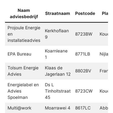
Naam
Straatnaam
Postcode
Plaat
adviesbedrijf
Projoule Energie
Kerkhoflaan
en
8723BW
Koud
9
installatieadvies
Koarnleane
EPA Bureau
8771LB
Nijlan
1
Tolsum Energie
Klaas de
8802BV
Franek
Advies
Jagerlaan 12
Energielabel en
Ds L
Advies
Tinholtstraat
8723CW
Koud
Spoelman
45
Multi@work
Moarrawei 4
8617LC
Abbeg