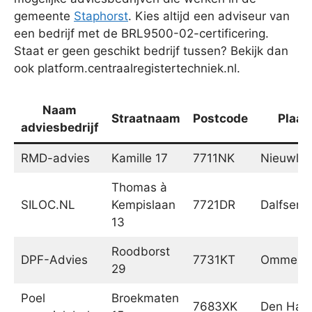
gemeente
Staphorst
. Kies altijd een adviseur van
een bedrijf met de BRL9500-02-certificering.
Staat er geen geschikt bedrijf tussen? Bekijk dan
ook platform.centraalregistertechniek.nl.
Naam
Straatnaam
Postcode
Plaat
adviesbedrijf
RMD-advies
Kamille 17
7711NK
Nieuwle
Thomas à
SILOC.NL
Kempislaan
7721DR
Dalfsen
13
Roodborst
DPF-Advies
7731KT
Ommen
29
Poel
Broekmaten
7683XK
Den Ha