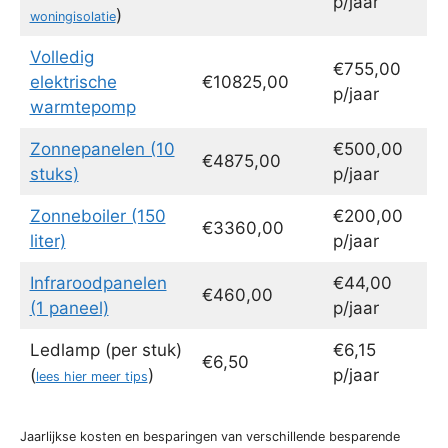
p/jaar
)
woningisolatie
Volledig
€755,00
elektrische
€10825,00
p/jaar
warmtepomp
Zonnepanelen (10
€500,00
€4875,00
stuks)
p/jaar
Zonneboiler (150
€200,00
€3360,00
liter)
p/jaar
Infraroodpanelen
€44,00
€460,00
(1 paneel)
p/jaar
Ledlamp (per stuk)
€6,15
€6,50
(
)
p/jaar
lees hier meer tips
Jaarlijkse kosten en besparingen van verschillende besparende