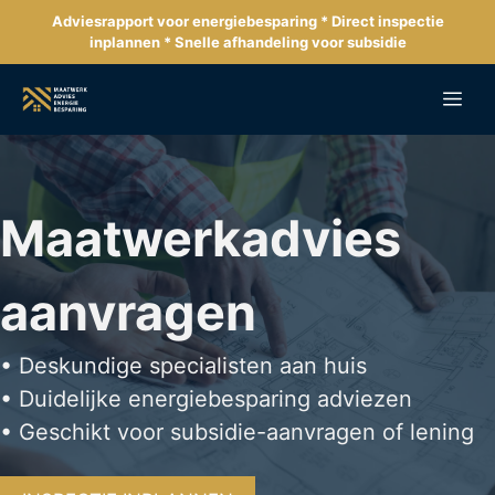
Ga
Adviesrapport voor energiebesparing * Direct inspectie
naar
inplannen * Snelle afhandeling voor subsidie
de
inhoud
Me
Maatwerkadvies
aanvragen
• Deskundige specialisten aan huis
• Duidelijke energiebesparing adviezen
• Geschikt voor subsidie-aanvragen of lening