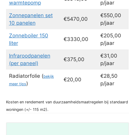
warmtepomp
p/jaar
Zonnepanelen set
€550,00
€5470,00
10 panelen
p/jaar
Zonneboiler 150
€205,00
€3330,00
liter
p/jaar
Infraroodpanelen
€31,00
€375,00
(per paneel)
p/jaar
Radiatorfolie (
€28,50
bekijk
€20,00
)
p/jaar
meer tips
Kosten en rendement van duurzaamheidsmaatregelen bij standaard
woningen (+/- 115 m2).