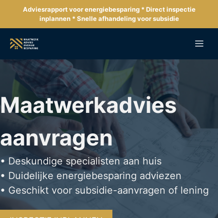
Ga
Adviesrapport voor energiebesparing * Direct inspectie
naar
inplannen * Snelle afhandeling voor subsidie
de
inhoud
Me
Maatwerkadvies
aanvragen
• Deskundige specialisten aan huis
• Duidelijke energiebesparing adviezen
• Geschikt voor subsidie-aanvragen of lening