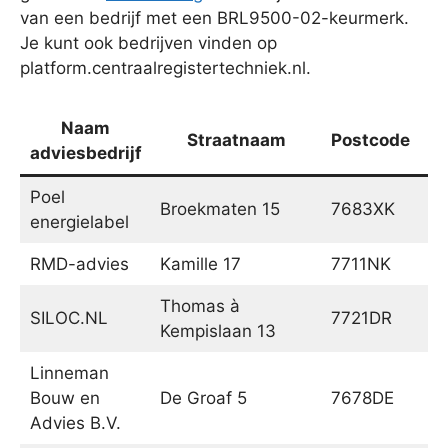
van een bedrijf met een BRL9500-02-keurmerk.
Je kunt ook bedrijven vinden op
platform.centraalregistertechniek.nl.
Naam
Straatnaam
Postcode
adviesbedrijf
Poel
Broekmaten 15
7683XK
D
energielabel
RMD-advies
Kamille 17
7711NK
Ni
Thomas à
SILOC.NL
7721DR
Da
Kempislaan 13
Linneman
Bouw en
De Groaf 5
7678DE
Ge
Advies B.V.