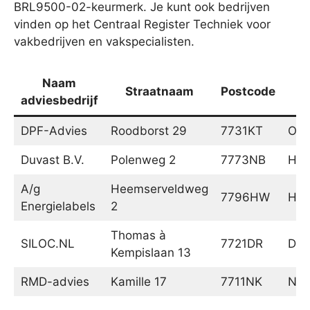
BRL9500-02-keurmerk. Je kunt ook bedrijven
vinden op het Centraal Register Techniek voor
vakbedrijven en vakspecialisten.
Naam
Straatnaam
Postcode
adviesbedrijf
DPF-Advies
Roodborst 29
7731KT
Om
Duvast B.V.
Polenweg 2
7773NB
Har
A/g
Heemserveldweg
7796HW
Hee
Energielabels
2
Thomas à
SILOC.NL
7721DR
Dal
Kempislaan 13
RMD-advies
Kamille 17
7711NK
Nie