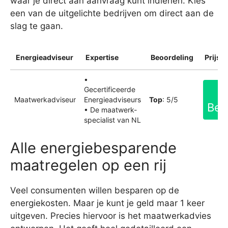
waar je direct aan aanvraag kunt indienen. Kies
een van de uitgelichte bedrijven om direct aan de
slag te gaan.
Energieadviseur
Expertise
Beoordeling
Prijsin
•
Gecertificeerde
Maatwerkadviseur
Energieadviseurs
Top
: 5/5
Bek
• De maatwerk-
specialist van NL
Alle energiebesparende
maatregelen op een rij
Veel consumenten willen besparen op de
energiekosten. Maar je kunt je geld maar 1 keer
uitgeven. Precies hiervoor is het maatwerkadvies