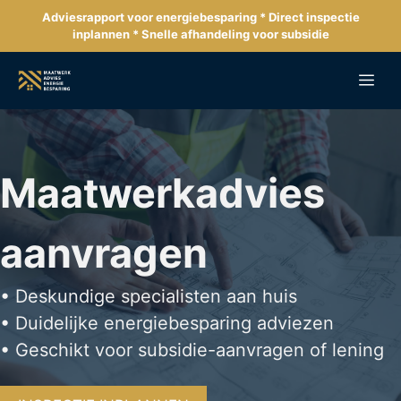
Ga
Adviesrapport voor energiebesparing * Direct inspectie
naar
inplannen * Snelle afhandeling voor subsidie
de
inhoud
Me
Maatwerkadvies
aanvragen
• Deskundige specialisten aan huis
• Duidelijke energiebesparing adviezen
• Geschikt voor subsidie-aanvragen of lening