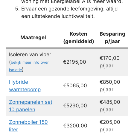
woning met Energielabel A is meer waard.
Ervaar een gezonde leefomgeving: altijd
een uitstekende luchtkwaliteit.
Kosten
Besparing
Maatregel
(gemiddeld)
p/jaar
Isoleren van vloer
€170,00
(
€2195,00
bekijk meer info over
p/jaar
)
isolatie
Hybride
€850,00
€5065,00
warmtepomp
p/jaar
Zonnepanelen set
€485,00
€5290,00
10 panelen
p/jaar
Zonneboiler 150
€205,00
€3200,00
liter
p/jaar