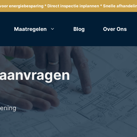
oor energiebesparing * Direct inspectie inplannen * Snelle afhandeli
Maatregelen
Blog
Over Ons
 aanvragen
lening