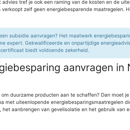
et advies tref je ook een raming van de kosten en de u
erkoopt zelf geen energiebesparende maatregelen. Het 
e een subsidie aanvragen? Het maatwerk energiebesparing
expert. Gekwalificeerde en onpartijdige energieadvise
certificaat biedt voldoende zekerheid.
iebesparing aanvragen in 
ie om duurzame producten aan te schaffen? Dan moet j
a met uiteenlopende energiebesparingsmaatregelen die g
 het aanbrengen van gevelisolatie en het gebruik van e