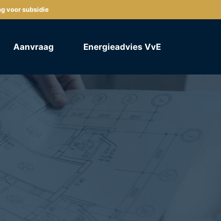
ng voor subsidie
Aanvraag
Energieadvies VvE