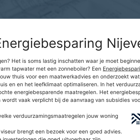
nergiebesparing Nijev
en? Het is soms lastig inschatten waar je moet beginnen
 warm tapwater met een zonneboiler? Een
Energiebespar
ouw thuis voor een maatwerkadvies en onderzoekt wat er 
huis en en het leefklimaat optimaliseren. In het verduu
zochte energiebesparende maatregelen. Het energiebespa
n wordt vaak verplicht bij de aanvraag van subsidies v
 welke verduurzamingsmaatregelen jouw woning
iseur brengt een bezoek voor een goed advies.
 investeringen die goed uitvoerbaar zijn.