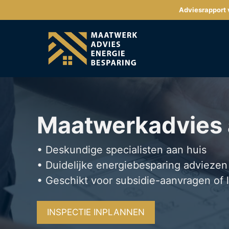
Ga
Adviesrapport v
naar
de
inhoud
Maatwerkadvies
• Deskundige specialisten aan huis
• Duidelijke energiebesparing adviezen
• Geschikt voor subsidie-aanvragen of 
INSPECTIE INPLANNEN