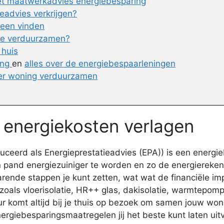
het maatwerkadvies energiebesparing
eadvies verkrijgen?
veen vinden
 te verduurzamen?
 huis
ing
en
alles over de energiebespaarleningen
er woning verduurzamen
e energiekosten verlagen
ceerd als Energieprestatieadvies (EPA)) is een energi
 pand energiezuiniger te worden en zo de energierekenin
nde stappen je kunt zetten, wat wat de financiële impli
zoals vloerisolatie, HR++ glas, dakisolatie, warmtepomp
 komt altijd bij je thuis op bezoek om samen jouw won
rgiebesparingsmaatregelen jij het beste kunt laten uit