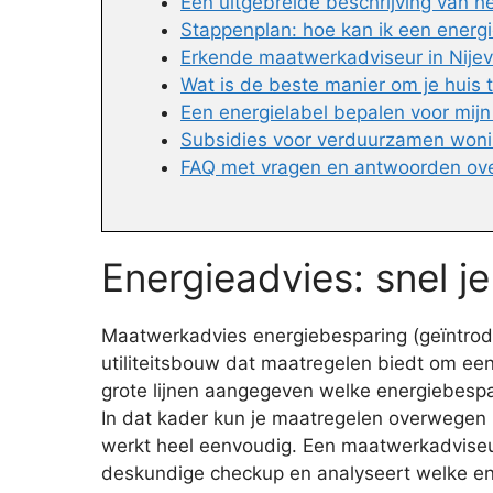
Een uitgebreide beschrijving van 
Stappenplan: hoe kan ik een energi
Erkende maatwerkadviseur in Nije
Wat is de beste manier om je huis
Een energielabel bepalen voor mijn
Subsidies voor verduurzamen won
FAQ met vragen en antwoorden ov
Energieadvies: snel j
Maatwerkadvies energiebesparing (geïntrodu
utiliteitsbouw dat maatregelen biedt om een
grote lijnen aangegeven welke energiebespare
In dat kader kun je maatregelen overwegen 
werkt heel eenvoudig. Een maatwerkadviseur
deskundige checkup en analyseert welke ene