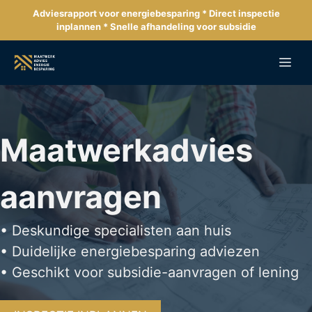
Ga
Adviesrapport voor energiebesparing * Direct inspectie
naar
inplannen * Snelle afhandeling voor subsidie
de
inhoud
Me
Maatwerkadvies
aanvragen
• Deskundige specialisten aan huis
• Duidelijke energiebesparing adviezen
• Geschikt voor subsidie-aanvragen of lening