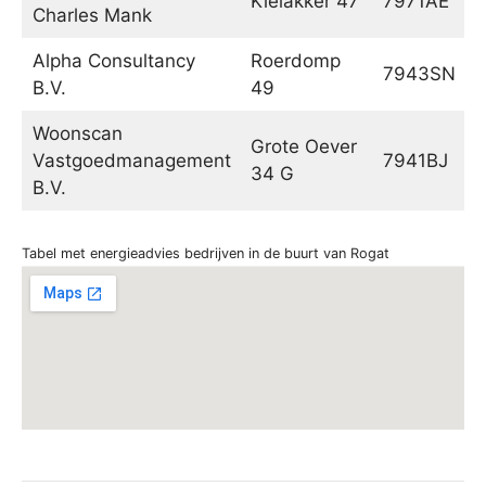
Kielakker 47
7971AE
Charles Mank
Alpha Consultancy
Roerdomp
7943SN
B.V.
49
Woonscan
Grote Oever
Vastgoedmanagement
7941BJ
34 G
B.V.
Tabel met energieadvies bedrijven in de buurt van Rogat