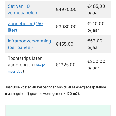
Set van 10
€485,00
€4970,00
zonnepanelen
p/jaar
Zonneboiler (150
€210,00
€3080,00
liter)
p/jaar
Infraroodverwarming
€53,00
€455,00
(per paneel)
p/jaar
Tochtstrips laten
€200,00
aanbrengen (
€1325,00
bekijk
p/jaar
)
meer tips
Jaarlijkse kosten en besparingen van diverse energiebesparende
maatregelen bij gewone woningen (+/- 120 m2).