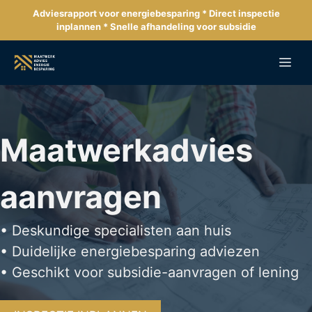
Ga
Adviesrapport voor energiebesparing * Direct inspectie
naar
inplannen * Snelle afhandeling voor subsidie
de
inhoud
Me
Maatwerkadvies
aanvragen
• Deskundige specialisten aan huis
• Duidelijke energiebesparing adviezen
• Geschikt voor subsidie-aanvragen of lening