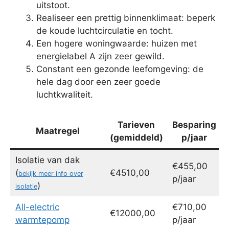
uitstoot.
Realiseer een prettig binnenklimaat: beperk
de koude luchtcirculatie en tocht.
Een hogere woningwaarde: huizen met
energielabel A zijn zeer gewild.
Constant een gezonde leefomgeving: de
hele dag door een zeer goede
luchtkwaliteit.
Tarieven
Besparing
Maatregel
(gemiddeld)
p/jaar
Isolatie van dak
€455,00
(
€4510,00
bekijk meer info over
p/jaar
)
isolatie
All-electric
€710,00
€12000,00
warmtepomp
p/jaar