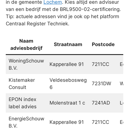
in de gemeente
Lochem
. Kies altijd een adviseur
van een bedrijf met de BRL9500-02-certificering.
Tip: actuele adressen vind je ook op het platform
Centraal Register Techniek.
Naam
Straatnaam
Postcode
P
adviesbedrijf
WoningSchouw
Kapperallee 91
7211CC
Eef
B.V.
Kistemaker
Veldesebosweg
7231DW
War
Consult
6
EPON index
Molenstraat 1 c
7241AD
Loc
label advies
EnergieSchouw
Kapperallee 91
7211CC
Eef
B.V.