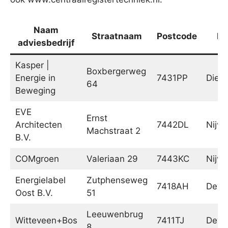
Naam
Straatnaam
Postcode
Pl
adviesbedrijf
Kasper |
Boxbergerweg
Energie in
7431PP
Diep
64
Beweging
EVE
Ernst
Architecten
7442DL
Nijve
Machstraat 2
B.V.
COMgroen
Valeriaan 29
7443KC
Nijve
Energielabel
Zutphenseweg
7418AH
Deve
Oost B.V.
51
Leeuwenbrug
Witteveen+Bos
7411TJ
Deve
8