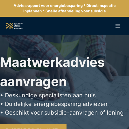
Ga
Adviesrapport voor energiebesparing * Direct inspectie
naar
inplannen * Snelle afhandeling voor subsidie
de
inhoud
Me
Maatwerkadvies
aanvragen
• Deskundige specialisten aan huis
• Duidelijke energiebesparing adviezen
• Geschikt voor subsidie-aanvragen of lening