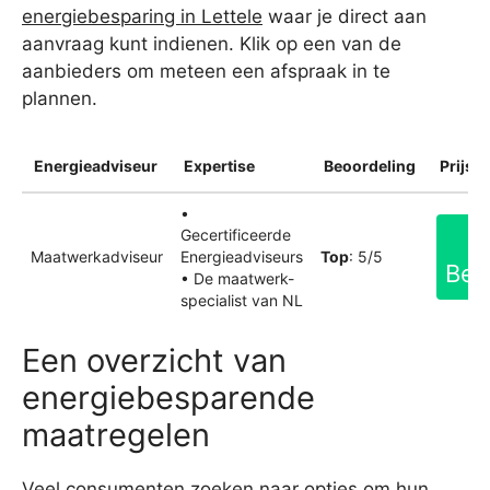
energiebesparing in Lettele
waar je direct aan
aanvraag kunt indienen. Klik op een van de
aanbieders om meteen een afspraak in te
plannen.
Energieadviseur
Expertise
Beoordeling
Prijsin
•
Gecertificeerde
Maatwerkadviseur
Energieadviseurs
Top
: 5/5
Bek
• De maatwerk-
specialist van NL
Een overzicht van
energiebesparende
maatregelen
Veel consumenten zoeken naar opties om hun