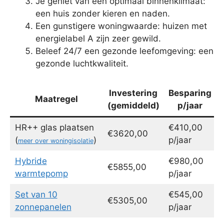
Je geniet van een optimaal binnenklimaat:
een huis zonder kieren en naden.
Een gunstigere woningwaarde: huizen met
energielabel A zijn zeer gewild.
Beleef 24/7 een gezonde leefomgeving: een
gezonde luchtkwaliteit.
Investering
Besparing
Maatregel
(gemiddeld)
p/jaar
HR++ glas plaatsen
€410,00
€3620,00
(
)
p/jaar
meer over woningisolatie
Hybride
€980,00
€5855,00
warmtepomp
p/jaar
Set van 10
€545,00
€5305,00
zonnepanelen
p/jaar