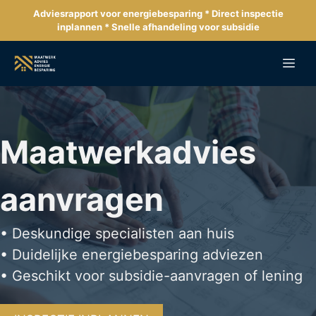
Ga
Adviesrapport voor energiebesparing * Direct inspectie
naar
inplannen * Snelle afhandeling voor subsidie
de
inhoud
Me
Maatwerkadvies
aanvragen
• Deskundige specialisten aan huis
• Duidelijke energiebesparing adviezen
• Geschikt voor subsidie-aanvragen of lening