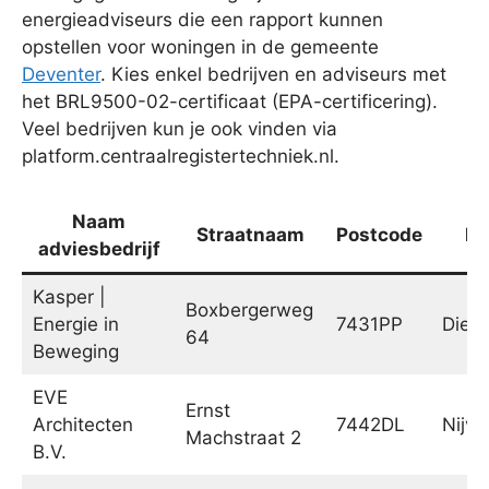
energieadviseurs die een rapport kunnen
opstellen voor woningen in de gemeente
Deventer
. Kies enkel bedrijven en adviseurs met
het BRL9500-02-certificaat (EPA-certificering).
Veel bedrijven kun je ook vinden via
platform.centraalregistertechniek.nl.
Naam
Straatnaam
Postcode
Pl
adviesbedrijf
Kasper |
Boxbergerweg
Energie in
7431PP
Diep
64
Beweging
EVE
Ernst
Architecten
7442DL
Nijve
Machstraat 2
B.V.