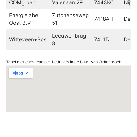
COMgroen
Valeriaan 29
7443KC
Nijve
Energielabel
Zutphenseweg
7418AH
Deve
Oost B.V.
51
Leeuwenbrug
Witteveen+Bos
7411TJ
Deve
8
Tabel met energieadvies bedrijven in de buurt van Okkenbroek