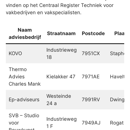
vinden op het Centraal Register Techniek voor
vakbedrijven en vakspecialisten.
Naam
Straatnaam
Postcode
Plaats
adviesbedrijf
Industrieweg
KOVO
7951CX
Staphors
18
Thermo
Advies
Kielakker 47
7971AE
Havelte
Charles Mank
Westeinde
Ep-adviseurs
7991RV
Dwingel
24 a
SVB – Studio
Industrieweg
voor
7949AJ
Rogat
1 F
Bouwkunst