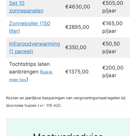
Set 10
€505,00
€4630,00
zonnepanelen
p/jaar
Zonneboiler (150
€165,00
€2895,00
liter)
p/jaar
Infraroodverwarming
€50,50
€350,00
(1 paneel)
p/jaar
Tochtstrips laten
€200,00
aanbrengen (
€1375,00
bekijk
p/jaar
)
meer tips
Kosten en jaarlijkse besparingen van vergroeningsmaatregelen bij
doorsnee huizen (+/- 110 m2).