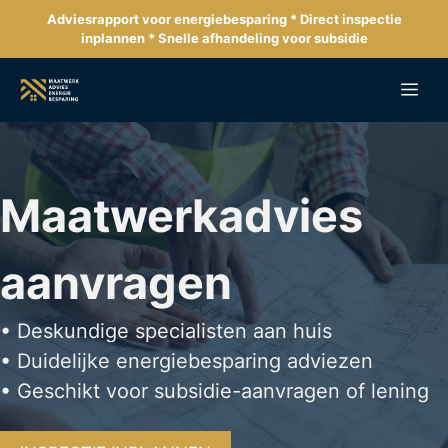
Ga
Adviesrapport voor energiebesparing * Direct inspectie
naar
inplannen * Snelle afhandeling voor subsidie
de
inhoud
Me
Maatwerkadvies
aanvragen
• Deskundige specialisten aan huis
• Duidelijke energiebesparing adviezen
• Geschikt voor subsidie-aanvragen of lening