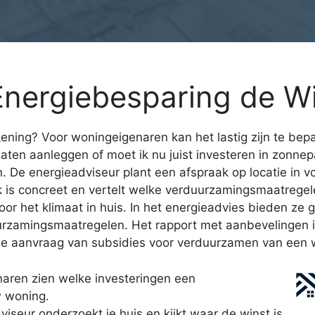
nergiebesparing de Wi
ening? Voor woningeigenaren kan het lastig zijn te bepal
 laten aanleggen of moet ik nu juist investeren in zon
n. De energieadviseur plant een afspraak op locatie in
ek is concreet en vertelt welke verduurzamingsmaatrege
r het klimaat in huis. In het energieadvies bieden ze g
urzamingsmaatregelen. Het rapport met aanbevelingen is
j de aanvraag van subsidies voor verduurzamen van een 
aren zien welke investeringen een
w woning.
eur onderzoekt je huis en kijkt waar de winst is