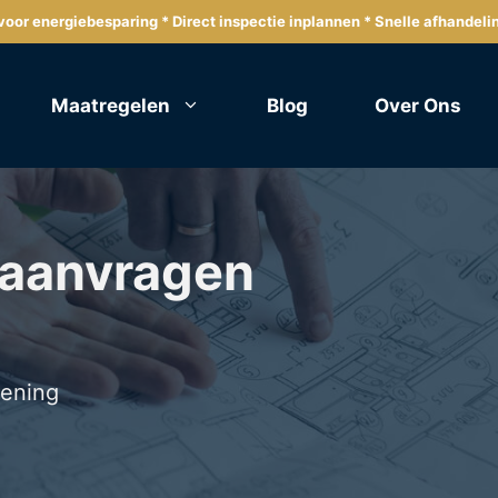
oor energiebesparing * Direct inspectie inplannen * Snelle afhandeli
Maatregelen
Blog
Over Ons
 aanvragen
lening