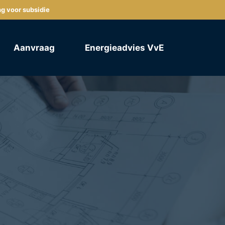
ng voor subsidie
Aanvraag
Energieadvies VvE