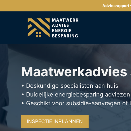
Ga
Adviesrapport v
naar
de
inhoud
Maatwerkadvies
• Deskundige specialisten aan huis
• Duidelijke energiebesparing adviezen
• Geschikt voor subsidie-aanvragen of 
INSPECTIE INPLANNEN