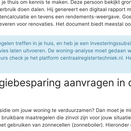
je thuis om kennis te maken. Deze persoon bekijkt gro
rbruik doen dalen. Hij genereert een digitaal rapport 
ostencalculatie en tevens een rendements-weergave. 
es leveren voor renovaties. Het document biedt meestal o
elen treffen in je huis, en heb je een investeringssub
vies laten uitvoeren. De woning-analyse moet gedaan 
rs check je het platform centraalregistertechniek.nl. H
iebesparing aanvragen in 
ubsidie om jouw woning te verduurzamen? Dan moet je 
in bruikbare maatregelen die zinvol zijn voor jouw situa
 het gebruiken van zonnecellen (zonneboiler). Hieronde