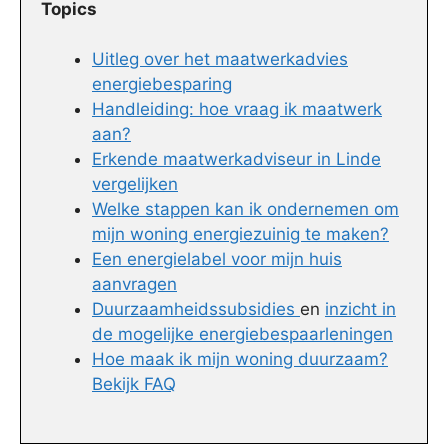
Topics
Uitleg over het maatwerkadvies
energiebesparing
Handleiding: hoe vraag ik maatwerk
aan?
Erkende maatwerkadviseur in Linde
vergelijken
Welke stappen kan ik ondernemen om
mijn woning energiezuinig te maken?
Een energielabel voor mijn huis
aanvragen
Duurzaamheidssubsidies
en
inzicht in
de mogelijke energiebespaarleningen
Hoe maak ik mijn woning duurzaam?
Bekijk FAQ