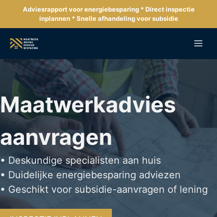
Ga
Adviesrapport voor energiebesparing * Direct inspectie
naar
inplannen * Snelle afhandeling voor subsidie
de
inhoud
Me
Maatwerkadvies
aanvragen
• Deskundige specialisten aan huis
• Duidelijke energiebesparing adviezen
• Geschikt voor subsidie-aanvragen of lening