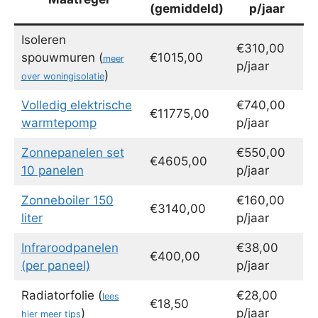
(gemiddeld)
p/jaar
Isoleren
€310,00
spouwmuren (
€1015,00
meer
p/jaar
)
over woningisolatie
Volledig elektrische
€740,00
€11775,00
warmtepomp
p/jaar
Zonnepanelen set
€550,00
€4605,00
10 panelen
p/jaar
Zonneboiler 150
€160,00
€3140,00
liter
p/jaar
Infraroodpanelen
€38,00
€400,00
(per paneel)
p/jaar
Radiatorfolie (
€28,00
lees
€18,50
)
p/jaar
hier meer tips