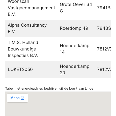
Woonscan
Grote Oever 34
Vastgoedmanagement
7941BJ
G
B.V.
Alpha Consultancy
Roerdomp 49
7943SN
B.V.
T.M.S. Holland
Hoenderkamp
Bouwkundige
7812VZ
14
Inspecties B.V.
Hoenderkamp
LOKET2050
7812VZ
20
Tabel met energieadvies bedrijven uit de buurt van Linde