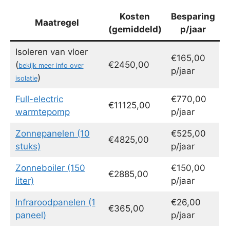
Kosten
Besparing
Maatregel
(gemiddeld)
p/jaar
Isoleren van vloer
€165,00
(
€2450,00
bekijk meer info over
p/jaar
)
isolatie
Full-electric
€770,00
€11125,00
warmtepomp
p/jaar
Zonnepanelen (10
€525,00
€4825,00
stuks)
p/jaar
Zonneboiler (150
€150,00
€2885,00
liter)
p/jaar
Infraroodpanelen (1
€26,00
€365,00
paneel)
p/jaar