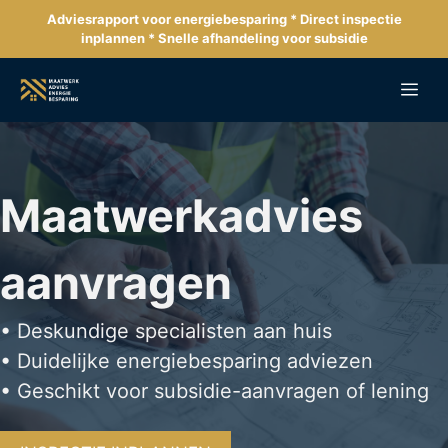
Ga
Adviesrapport voor energiebesparing * Direct inspectie
naar
inplannen * Snelle afhandeling voor subsidie
de
inhoud
Me
Maatwerkadvies
aanvragen
• Deskundige specialisten aan huis
• Duidelijke energiebesparing adviezen
• Geschikt voor subsidie-aanvragen of lening