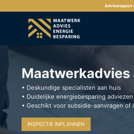
Ga
Adviesrapport v
naar
de
inhoud
Maatwerkadvies
• Deskundige specialisten aan huis
• Duidelijke energiebesparing adviezen
• Geschikt voor subsidie-aanvragen of 
INSPECTIE INPLANNEN