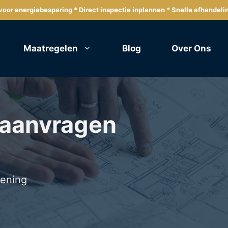
oor energiebesparing * Direct inspectie inplannen * Snelle afhandeli
Maatregelen
Blog
Over Ons
 aanvragen
lening