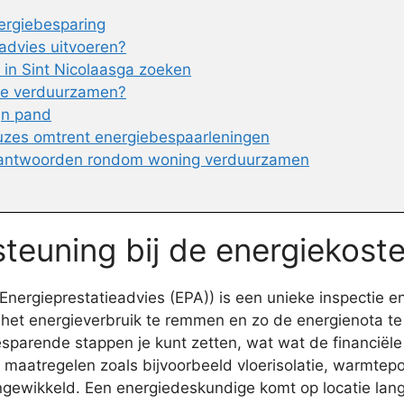
ergiebesparing
eadvies uitvoeren?
in Sint Nicolaasga zoeken
 te verduurzamen?
ijn pand
uzes omtrent energiebespaarleningen
 antwoorden rondom woning verduurzamen
teuning bij de energiekost
nergieprestatieadvies (EPA)) is een unieke inspectie e
het energieverbruik te remmen en zo de energienota te 
arende stappen je kunt zetten, wat wat de financiële im
or maatregelen zoals bijvoorbeeld vloerisolatie, warmte
t ingewikkeld. Een energiedeskundige komt op locatie l