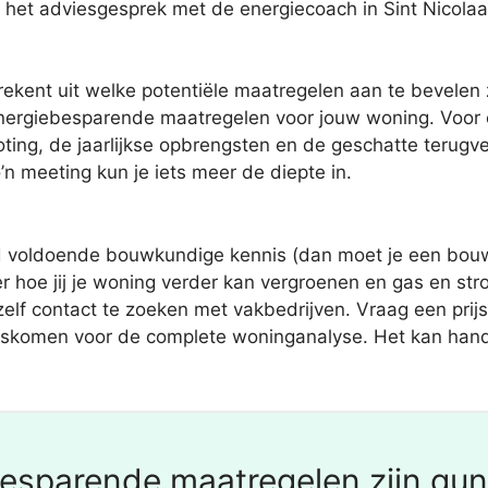
r het adviesgesprek met de energiecoach in Sint Nicola
kent uit welke potentiële maatregelen aan te bevelen zij
nergiebesparende maatregelen voor jouw woning. Voor 
ing, de jaarlijkse opbrengsten en de geschatte terugv
’n meeting kun je iets meer de diepte in.
jd voldoende bouwkundige kennis (dan moet je een bouw
over hoe jij je woning verder kan vergroenen en gas en s
elf contact te zoeken met vakbedrijven. Vraag een prijs o
angskomen voor de complete woninganalyse. Het kan hand
esparende maatregelen zijn gun