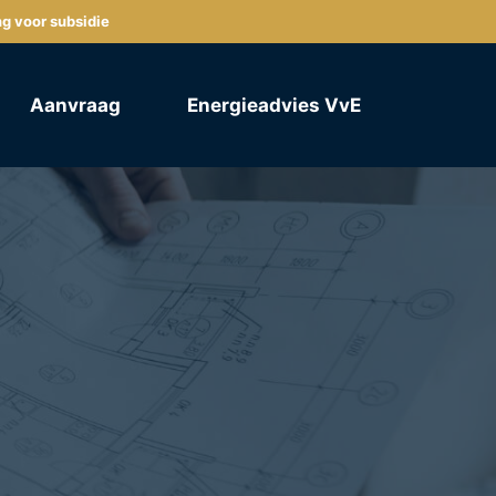
ng voor subsidie
Aanvraag
Energieadvies VvE