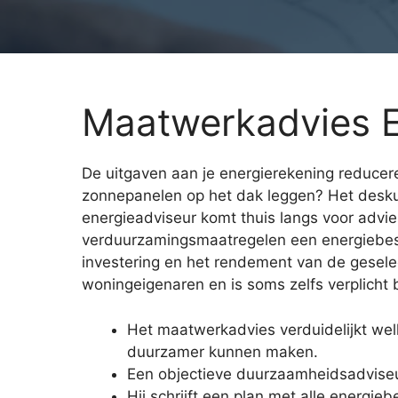
Maatwerkadvies E
De uitgaven aan je energierekening reducere
zonnepanelen op het dak leggen? Het des
energieadviseur komt thuis langs voor advie
verduurzamingsmaatregelen een energiebespari
investering en het rendement van de geselec
woningeigenaren en is soms zelfs verplicht 
Het maatwerkadvies verduidelijkt w
duurzamer kunnen maken.
Een objectieve duurzaamheidsadviseu
Hij schrijft een plan met alle energi