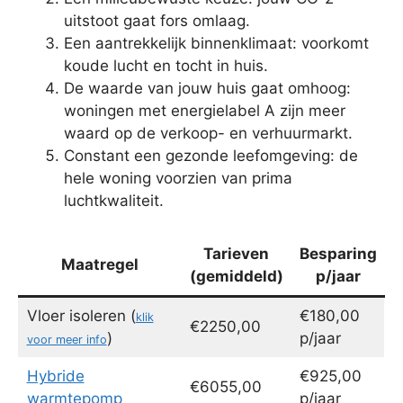
uitstoot gaat fors omlaag.
Een aantrekkelijk binnenklimaat: voorkomt
koude lucht en tocht in huis.
De waarde van jouw huis gaat omhoog:
woningen met energielabel A zijn meer
waard op de verkoop- en verhuurmarkt.
Constant een gezonde leefomgeving: de
hele woning voorzien van prima
luchtkwaliteit.
Tarieven
Besparing
Maatregel
(gemiddeld)
p/jaar
Vloer isoleren (
€180,00
klik
€2250,00
)
p/jaar
voor meer info
Hybride
€925,00
€6055,00
warmtepomp
p/jaar