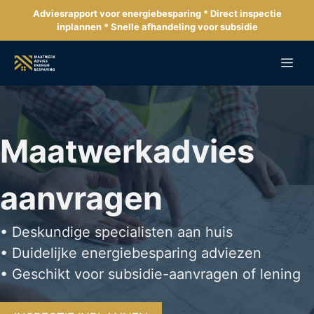
Ga
Adviesrapport voor energiebesparing * Direct inspectie
naar
inplannen * Snelle afhandeling voor subsidie
de
inhoud
Me
Maatwerkadvies
aanvragen
• Deskundige specialisten aan huis
• Duidelijke energiebesparing adviezen
• Geschikt voor subsidie-aanvragen of lening