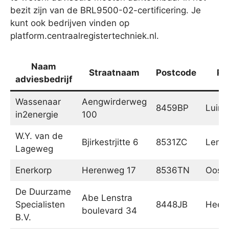
bezit zijn van de BRL9500-02-certificering. Je
kunt ook bedrijven vinden op
platform.centraalregistertechniek.nl.
Naam
Straatnaam
Postcode
Pl
adviesbedrijf
Wassenaar
Aengwirderweg
8459BP
Luinj
in2energie
100
W.Y. van de
Bjirkestrjitte 6
8531ZC
Lemm
Lageweg
Enerkorp
Herenweg 17
8536TN
Ooste
De Duurzame
Abe Lenstra
Specialisten
8448JB
Heer
boulevard 34
B.V.