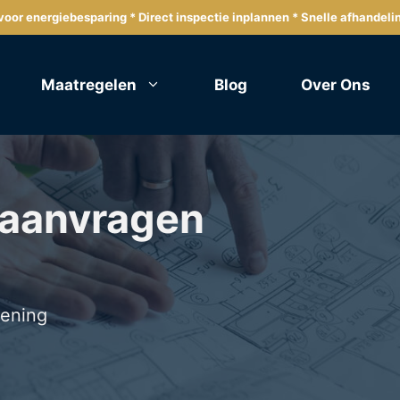
oor energiebesparing * Direct inspectie inplannen * Snelle afhandeli
Maatregelen
Blog
Over Ons
 aanvragen
lening