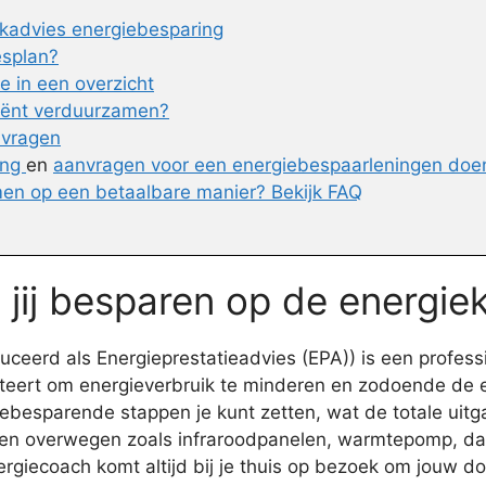
kadvies energiebesparing
esplan?
 in een overzicht
ciënt verduurzamen?
nvragen
ing
en
aanvragen voor een energiebespaarleningen doe
en op een betaalbare manier? Bekijk FAQ
 jij besparen op de energie
ceerd als Energieprestatieadvies (EPA)) is een profess
nteert om energieverbruik te minderen en zodoende de 
esparende stappen je kunt zetten, wat de totale uitgav
len overwegen zoals infraroodpanelen, warmtepomp, daki
nergiecoach komt altijd bij je thuis op bezoek om jouw d