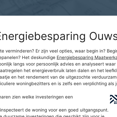
nergiebesparing Ouws
te verminderen? Er zijn veel opties, waar begin in? Beg
onnepanelen? Het deskundige
Energiebesparing Maatwerk
nlijk langs voor persoonlijk advies en analyseert waar 
tregelen het energieverbruik laten dalen en het leefkli
plaatje en het rendement van de uitgezochte verduurza
culiere woningbezitters en is zelfs een verplichting als 
aren zien welke investeringen een
inspecteert de woning voor een goed uitgangspunt.
lle duurzame investeringen die geschikt zijn voor je