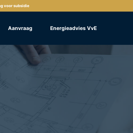
ng voor subsidie
Aanvraag
Energieadvies VvE