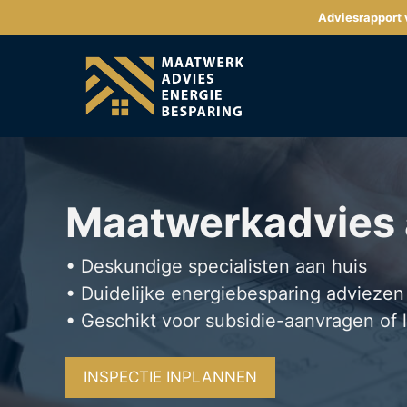
Ga
Adviesrapport v
naar
de
inhoud
Maatwerkadvies
• Deskundige specialisten aan huis
• Duidelijke energiebesparing adviezen
• Geschikt voor subsidie-aanvragen of 
INSPECTIE INPLANNEN