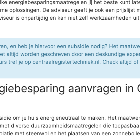
ke energiebesparingsmaatregelen jij het beste kunt late
e oplossingen. De adviseur geeft je ook een prijslijst
ur is onpartijdig en kan niet zelf werkzaamheden uitv
eren, en heb je hiervoor een subsidie nodig? Het maatw
t altijd worden geschreven door een deskundige expert
 tref je op centraalregistertechniek.nl. Check altijd of
giebesparing aanvragen in
sidie om je huis energieneutraal te maken. Het maatwerk
t met diverse duurzaamheidsmaatregelen die toepasbaar 
atie met steenwol en het plaatsen van een zonneboiler