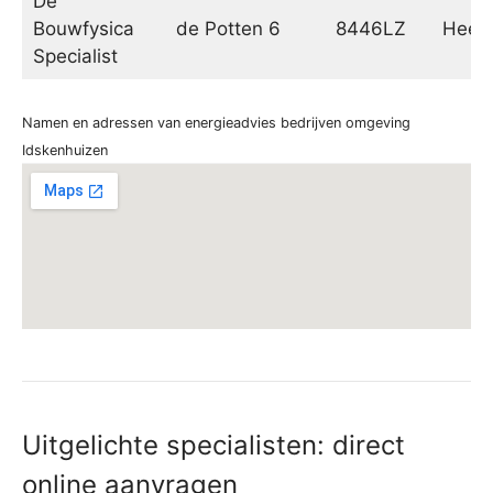
De
Bouwfysica
de Potten 6
8446LZ
Heer
Specialist
Namen en adressen van energieadvies bedrijven omgeving
Idskenhuizen
Uitgelichte specialisten: direct
online aanvragen