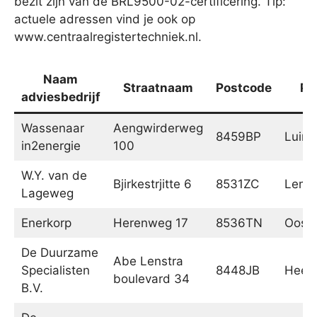
bezit zijn van de BRL9500-02-certificering. Tip:
actuele adressen vind je ook op
www.centraalregistertechniek.nl.
Naam
Straatnaam
Postcode
Pl
adviesbedrijf
Wassenaar
Aengwirderweg
8459BP
Luinj
in2energie
100
W.Y. van de
Bjirkestrjitte 6
8531ZC
Lemm
Lageweg
Enerkorp
Herenweg 17
8536TN
Ooste
De Duurzame
Abe Lenstra
Specialisten
8448JB
Heer
boulevard 34
B.V.