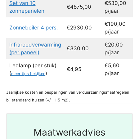
Set van 10
€530,00
€4875,00
zonnepanelen
p/jaar
€190,00
Zonneboiler 4 pers.
€2930,00
p/jaar
Infraroodverwarming
€20,00
€330,00
(per paneel)
p/jaar
Ledlamp (per stuk)
€5,60
€4,95
(
)
p/jaar
meer tips bekijken
Jaarlijkse kosten en besparingen van verduurzamingsmaatregelen
bij standaard huizen (+/- 115 m2).
Maatwerkadvies