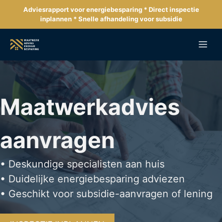
Ga
Adviesrapport voor energiebesparing * Direct inspectie
naar
inplannen * Snelle afhandeling voor subsidie
de
inhoud
Me
Maatwerkadvies
aanvragen
• Deskundige specialisten aan huis
• Duidelijke energiebesparing adviezen
• Geschikt voor subsidie-aanvragen of lening