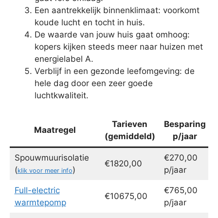
Een aantrekkelijk binnenklimaat: voorkomt
koude lucht en tocht in huis.
De waarde van jouw huis gaat omhoog:
kopers kijken steeds meer naar huizen met
energielabel A.
Verblijf in een gezonde leefomgeving: de
hele dag door een zeer goede
luchtkwaliteit.
Tarieven
Besparing
Maatregel
(gemiddeld)
p/jaar
Spouwmuurisolatie
€270,00
€1820,00
(
)
p/jaar
klik voor meer info
Full-electric
€765,00
€10675,00
warmtepomp
p/jaar