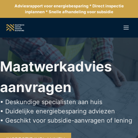
Ga
Adviesrapport voor energiebesparing * Direct inspectie
naar
inplannen * Snelle afhandeling voor subsidie
de
inhoud
Me
Maatwerkadvies
aanvragen
• Deskundige specialisten aan huis
• Duidelijke energiebesparing adviezen
• Geschikt voor subsidie-aanvragen of lening