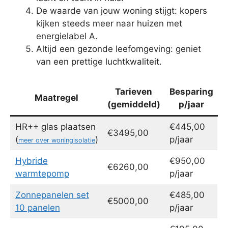
De waarde van jouw woning stijgt: kopers
kijken steeds meer naar huizen met
energielabel A.
Altijd een gezonde leefomgeving: geniet
van een prettige luchtkwaliteit.
Tarieven
Besparing
Maatregel
(gemiddeld)
p/jaar
HR++ glas plaatsen
€445,00
€3495,00
(
)
p/jaar
meer over woningisolatie
Hybride
€950,00
€6260,00
warmtepomp
p/jaar
Zonnepanelen set
€485,00
€5000,00
10 panelen
p/jaar