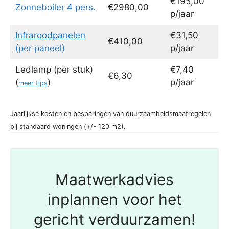
€195,00
Zonneboiler 4 pers.
€2980,00
p/jaar
Infraroodpanelen
€31,50
€410,00
(per paneel)
p/jaar
Ledlamp (per stuk)
€7,40
€6,30
(
)
p/jaar
meer tips
Jaarlijkse kosten en besparingen van duurzaamheidsmaatregelen
bij standaard woningen (+/- 120 m2).
Maatwerkadvies
inplannen voor het
gericht verduurzamen!