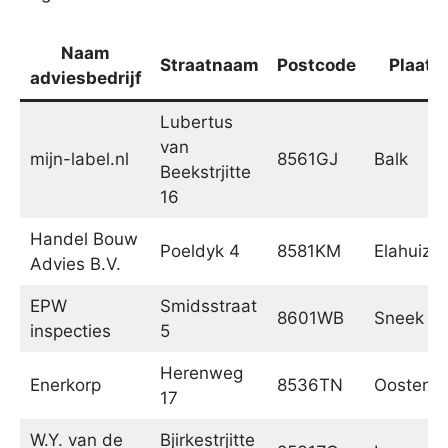
Naam
Straatnaam
Postcode
Plaats
adviesbedrijf
Lubertus
van
mijn-label.nl
8561GJ
Balk
Beekstrjitte
16
Handel Bouw
Poeldyk 4
8581KM
Elahuize
Advies B.V.
EPW
Smidsstraat
8601WB
Sneek
inspecties
5
Herenweg
Enerkorp
8536TN
Oosterze
17
W.Y. van de
Bjirkestrjitte