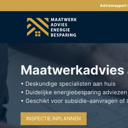
Ga
Adviesrapport v
naar
de
inhoud
Maatwerkadvies
• Deskundige specialisten aan huis
• Duidelijke energiebesparing adviezen
• Geschikt voor subsidie-aanvragen of 
INSPECTIE INPLANNEN