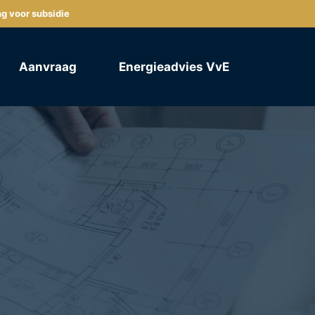
ng voor subsidie
Aanvraag
Energieadvies VvE