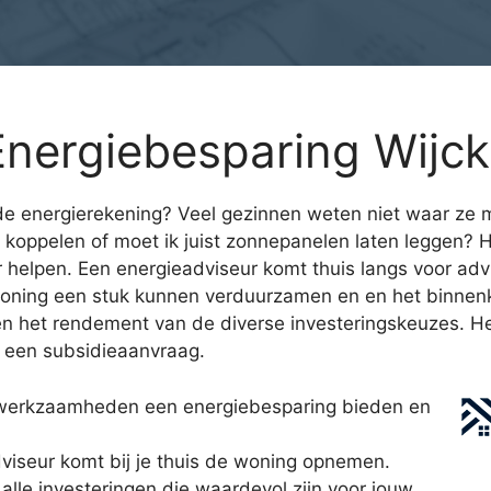
nergiebesparing Wijck
e energierekening? Veel gezinnen weten niet waar ze m
koppelen of moet ik juist zonnepanelen laten leggen?
er helpen. Een energieadviseur komt thuis langs voor ad
e woning een stuk kunnen verduurzamen en en het binnen
 en het rendement van de diverse investeringskeuzes. He
ij een subsidieaanvraag.
 werkzaamheden een energiebesparing bieden en
seur komt bij je thuis de woning opnemen.
alle investeringen die waardevol zijn voor jouw