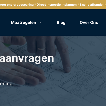
oor energiebesparing * Direct inspectie inplannen * Snelle afhandeli
Maatregelen
Blog
Over Ons
 aanvragen
lening