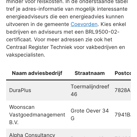
minder voor reiskosten. In de onderstaande tabel
tref je adres-informatie van mogelijk interessante
energieadviseurs die een energieadvies kunnen
uitvoeren in de gemeente
Coevorden
. Kies enkel
bedrijven en adviseurs met een BRL9500-02-
certificaat. Voor meer adressen zie ook het
Centraal Register Techniek voor vakbedrijven en
vakspecialisten.
Naam adviesbedrijf
Straatnaam
Postcod
Toermalijndreef
DuraPlus
7828AS
46
Woonscan
Grote Oever 34
Vastgoedmanagement
7941BJ
G
B.V.
Alpha Consultancy