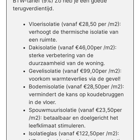
BTW-tarief (9%) Zo heb je een goede
terugverdientijd.
Vloerisolatie (vanaf €28,50 per /m2):
verhoogt de thermische isolatie van
een ruimte.
Dakisolatie (vanaf €46,00per /m2):
sterke verbetering van de
duurzaamheid van de woning.
Gevelisolatie (vanaf €99,00per /m2):
voorkom warmteverlies via de gevel!
Bodemisolatie (vanaf €28,50per /m2):
vermindert de kans op koudebruggen
in de vloer.
Spouwmuurisolatie (vanaf €23,50per
/m2): betaalbaar en doelgericht het
leefklimaat stimuleren.
Isolatieglas (vanaf €122,50per /m2):