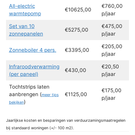
All-electric
€760,00
€10625,00
warmtepomp
p/jaar
Set van 10
€475,00
€5275,00
zonnepanelen
p/jaar
€205,00
Zonneboiler 4 pers.
€3395,00
p/jaar
Infraroodverwarming
€20,50
€430,00
(per paneel)
p/jaar
Tochtstrips laten
€175,00
aanbrengen (
€1125,00
meer tips
p/jaar
)
bekijken
Jaarlijkse kosten en besparingen van verduurzamingsmaatregelen
bij standaard woningen (+/- 100 m2).