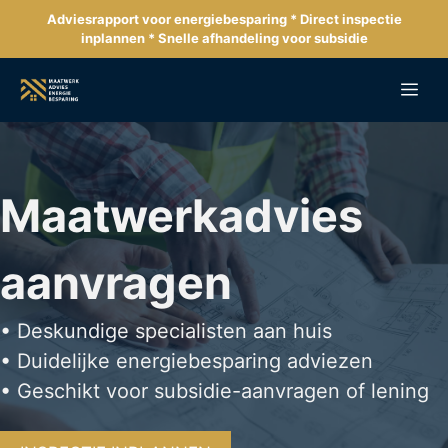
Ga
Adviesrapport voor energiebesparing * Direct inspectie
naar
inplannen * Snelle afhandeling voor subsidie
de
inhoud
Me
Maatwerkadvies
aanvragen
• Deskundige specialisten aan huis
• Duidelijke energiebesparing adviezen
• Geschikt voor subsidie-aanvragen of lening