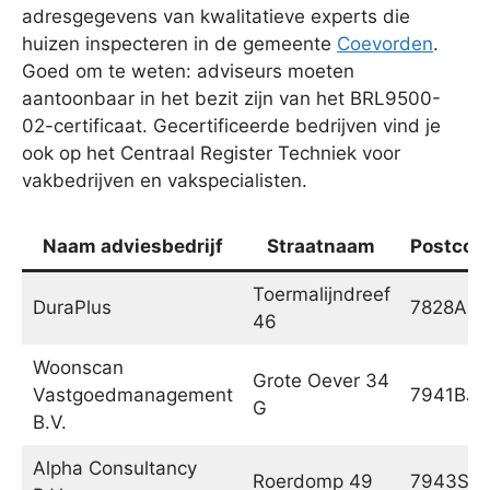
adresgegevens van kwalitatieve experts die
huizen inspecteren in de gemeente
Coevorden
.
Goed om te weten: adviseurs moeten
aantoonbaar in het bezit zijn van het BRL9500-
02-certificaat. Gecertificeerde bedrijven vind je
ook op het Centraal Register Techniek voor
vakbedrijven en vakspecialisten.
Naam adviesbedrijf
Straatnaam
Postcod
Toermalijndreef
DuraPlus
7828AS
46
Woonscan
Grote Oever 34
Vastgoedmanagement
7941BJ
G
B.V.
Alpha Consultancy
Roerdomp 49
7943SN