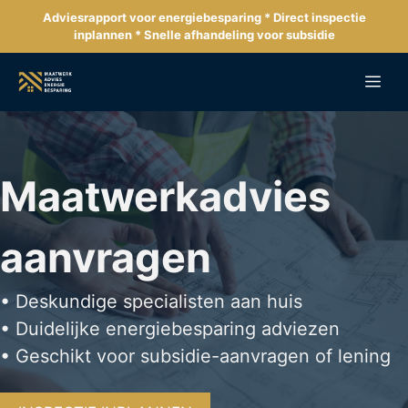
Ga
Adviesrapport voor energiebesparing * Direct inspectie
naar
inplannen * Snelle afhandeling voor subsidie
de
inhoud
Me
Maatwerkadvies
aanvragen
• Deskundige specialisten aan huis
• Duidelijke energiebesparing adviezen
• Geschikt voor subsidie-aanvragen of lening