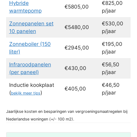
Hybride
€825,00
€5805,00
warmtepomp
p/jaar
Zonnepanelen set
€530,00
€5480,00
10 panelen
p/jaar
Zonneboiler (150
€195,00
€2945,00
liter)
p/jaar
Infraroodpanelen
€56,50
€430,00
(per paneel)
p/jaar
Inductie kookplaat
€46,50
€405,00
(
)
p/jaar
bekijk meer tips
Jaarlijkse kosten en besparingen van vergroeningsmaatregelen bij
Nederlandse woningen (+/- 100 m2).