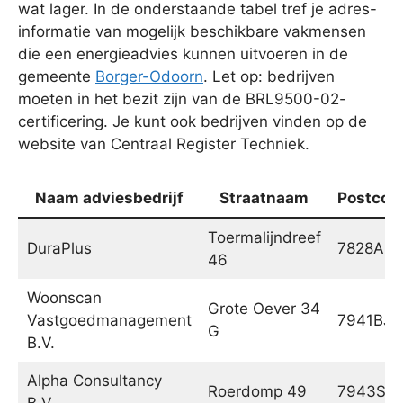
wat lager. In de onderstaande tabel tref je adres-
informatie van mogelijk beschikbare vakmensen
die een energieadvies kunnen uitvoeren in de
gemeente
Borger-Odoorn
. Let op: bedrijven
moeten in het bezit zijn van de BRL9500-02-
certificering. Je kunt ook bedrijven vinden op de
website van Centraal Register Techniek.
Naam adviesbedrijf
Straatnaam
Postcod
Toermalijndreef
DuraPlus
7828AS
46
Woonscan
Grote Oever 34
Vastgoedmanagement
7941BJ
G
B.V.
Alpha Consultancy
Roerdomp 49
7943SN
B.V.