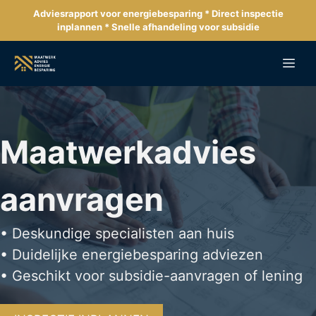
Ga
Adviesrapport voor energiebesparing * Direct inspectie
naar
inplannen * Snelle afhandeling voor subsidie
de
inhoud
Me
Maatwerkadvies
aanvragen
• Deskundige specialisten aan huis
• Duidelijke energiebesparing adviezen
• Geschikt voor subsidie-aanvragen of lening