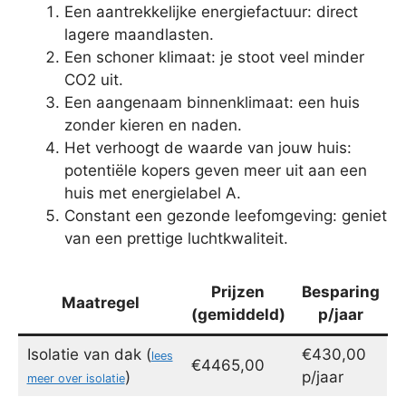
Een aantrekkelijke energiefactuur: direct
lagere maandlasten.
Een schoner klimaat: je stoot veel minder
CO2 uit.
Een aangenaam binnenklimaat: een huis
zonder kieren en naden.
Het verhoogt de waarde van jouw huis:
potentiële kopers geven meer uit aan een
huis met energielabel A.
Constant een gezonde leefomgeving: geniet
van een prettige luchtkwaliteit.
Prijzen
Besparing
Maatregel
(gemiddeld)
p/jaar
Isolatie van dak (
€430,00
lees
€4465,00
)
p/jaar
meer over isolatie