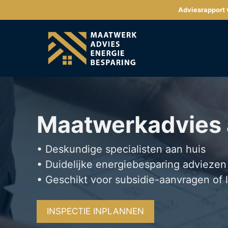
Ga
Adviesrapport v
naar
de
inhoud
Maatwerkadvies
• Deskundige specialisten aan huis
• Duidelijke energiebesparing adviezen
• Geschikt voor subsidie-aanvragen of 
INSPECTIE INPLANNEN