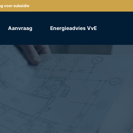
ng voor subsidie
Aanvraag
Energieadvies VvE