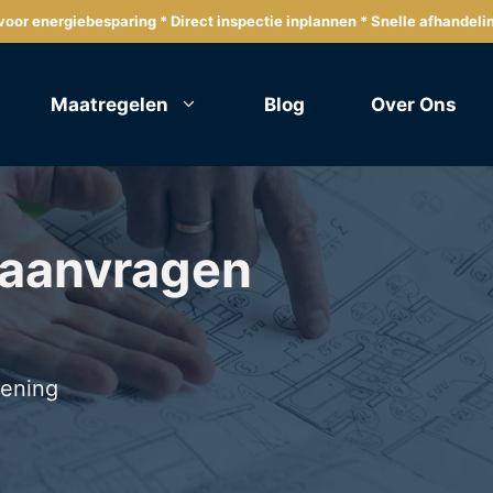
oor energiebesparing * Direct inspectie inplannen * Snelle afhandeli
Maatregelen
Blog
Over Ons
 aanvragen
lening