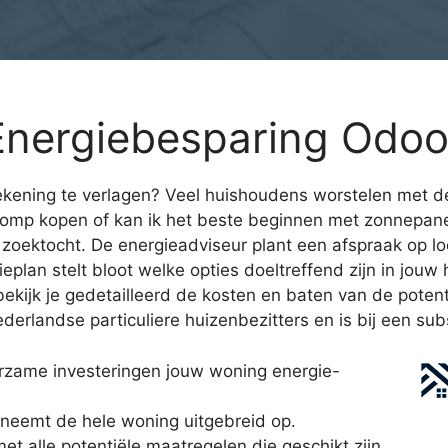
Energiebesparing Odoo
kening te verlagen? Veel huishoudens worstelen met de
pomp kopen of kan ik het beste beginnen met zonnepane
 zoektocht. De energieadviseur plant een afspraak op lo
gieplan stelt bloot welke opties doeltreffend zijn in jou
 bekijk je gedetailleerd de kosten en baten van de pote
derlandse particuliere huizenbezitters en is bij een sub
rzame investeringen jouw woning energie-
neemt de hele woning uitgebreid op.
et alle potentiële maatregelen die geschikt zijn