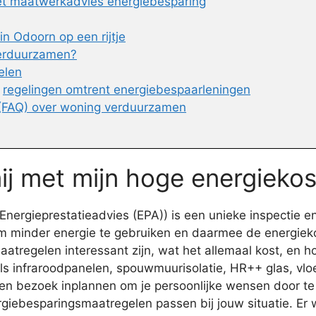
het maatwerkadvies energiebesparing
n Odoorn op een rijtje
verduurzamen?
elen
n
regelingen omtrent energiebespaarleningen
 (FAQ) over woning verduurzamen
ij met mijn hoge energieko
ergieprestatieadvies (EPA)) is een unieke inspectie en
 minder energie te gebruiken en daarmee de energieko
egelen interessant zijn, wat het allemaal kost, en hoev
ls infraroodpanelen, spouwmuurisolatie, HR++ glas, vloe
 een bezoek inplannen om je persoonlijke wensen door 
iebesparingsmaatregelen passen bij jouw situatie. Er w