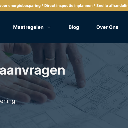
oor energiebesparing * Direct inspectie inplannen * Snelle afhandeli
Maatregelen
Blog
Over Ons
 aanvragen
lening