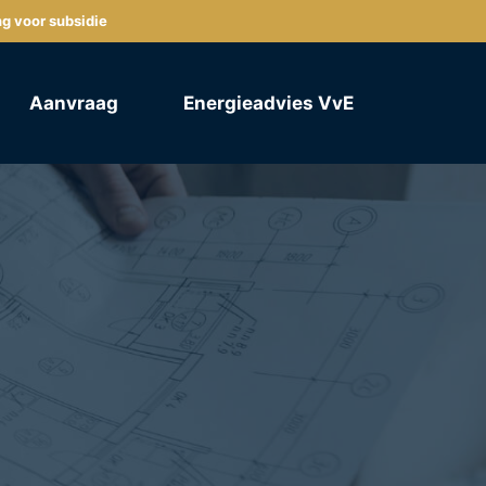
ng voor subsidie
Aanvraag
Energieadvies VvE