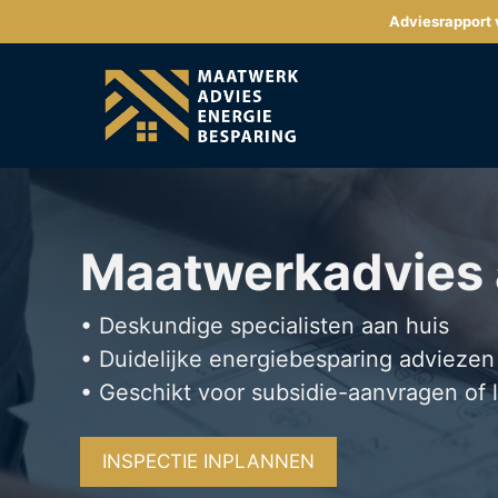
Ga
Adviesrapport v
naar
de
inhoud
Maatwerkadvies
• Deskundige specialisten aan huis
• Duidelijke energiebesparing adviezen
• Geschikt voor subsidie-aanvragen of 
INSPECTIE INPLANNEN