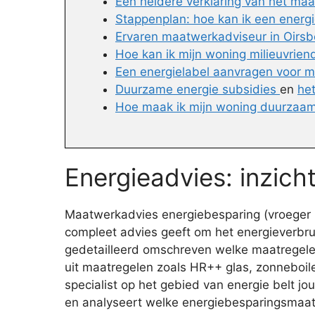
Een heldere verklaring van het ma
Stappenplan: hoe kan ik een energi
Ervaren maatwerkadviseur in Oirsb
Hoe kan ik mijn woning milieuvrien
Een energielabel aanvragen voor m
Duurzame energie subsidies
en
he
Hoe maak ik mijn woning duurzaam
Energieadvies: inzich
Maatwerkadvies energiebesparing (vroeger E
compleet advies geeft om het energieverbrui
gedetailleerd omschreven welke maatregelen 
uit maatregelen zoals HR++ glas, zonneboil
specialist op het gebied van energie belt 
en analyseert welke energiebesparingsmaat