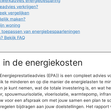
atwerkadvies energiebesparing
eadvies verkrijgen?
eek vergelijken
delijk maken?
ijn woning
t toepassen van energiebespaarleningen
? Bekijk FAQ
t in de energiekosten
nergieprestatieadvies (EPA)) is een compleet advies v
k te minderen en op die manier de energielasten te min
je kunt nemen, wat de totale investering is, en wat he
er, spouwmuurisolatie, vloerisolatie, warmtepomp, infra
jouw voor een afspraak om met jouw samen een plan te s
regelen bijdragen aan jouw doelstellingen. Het rappor