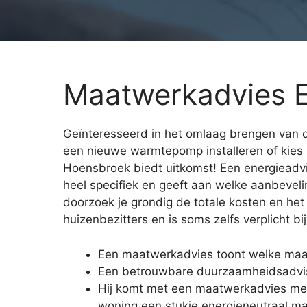
Maatwerkadvies 
Geïnteresseerd in het omlaag brengen van de
een nieuwe warmtepomp installeren of kies 
Hoensbroek
biedt uitkomst! Een energieadvis
heel specifiek en geeft aan welke aanbevel
doorzoek je grondig de totale kosten en het
huizenbezitters en is soms zelfs verplicht b
Een maatwerkadvies toont welke maat
Een betrouwbare duurzaamheidsadvise
Hij komt met een maatwerkadvies met
woning een stukje energieneutraal m