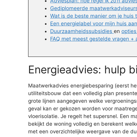
Adviesplan: hoe regel ik zo’n advie
Gediplomeerde maatwerkadviseurs 
Wat is de beste manier om je huis
Een energielabel voor mijn huis aa
Duurzaamheidssubsidies
en
opties
FAQ met meest gestelde vragen +
Energieadvies: hulp b
Maatwerkadvies energiebesparing (eerst het 
utiliteitsbouw dat een volledig plan presen
grote lijnen aangegeven welke vergroeningsma
geval kan er gekozen worden voor maatregel
vloerisolatie. Je regelt het supersnel. Ee
bekijkt de woning volledig en berekent wel
met een overzichtelijke weergave van de du