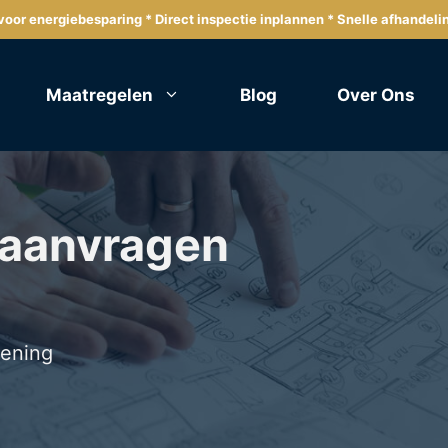
oor energiebesparing * Direct inspectie inplannen * Snelle afhandeli
Maatregelen
Blog
Over Ons
 aanvragen
lening