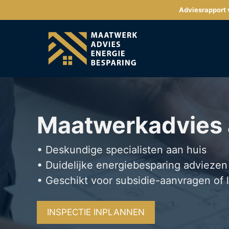
Ga
Adviesrapport v
naar
de
inhoud
Maatwerkadvies
• Deskundige specialisten aan huis
• Duidelijke energiebesparing adviezen
• Geschikt voor subsidie-aanvragen of 
INSPECTIE INPLANNEN