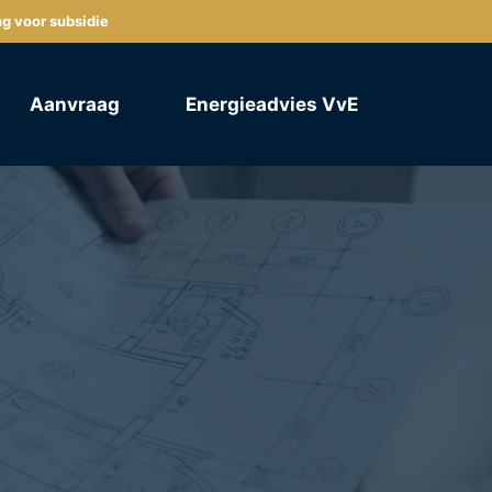
ng voor subsidie
Aanvraag
Energieadvies VvE