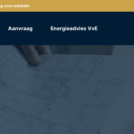
ng voor subsidie
Aanvraag
Energieadvies VvE