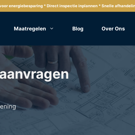
oor energiebesparing * Direct inspectie inplannen * Snelle afhandeli
Maatregelen
Blog
Over Ons
 aanvragen
lening