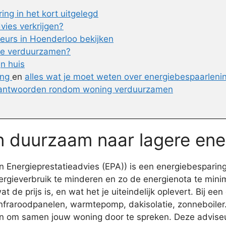
ng in het kort uitgelegd
vies verkrijgen?
eurs in Hoenderloo bekijken
 te verduurzamen?
jn huis
ing
en
alles wat je moet weten over energiebespaarleni
 antwoorden rondom woning verduurzamen
en duurzaam naar lagere ene
 Energieprestatieadvies (EPA)) is een energiebesparin
ergieverbruik te minderen en zo de energienota te minima
t de prijs is, en wat het je uiteindelijk oplevert. Bij e
 infraroodpanelen, warmtepomp, dakisolatie, zonneboiler.
n om samen jouw woning door te spreken. Deze adviseu