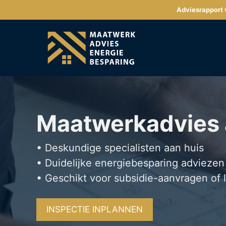
Ga
Adviesrapport v
naar
de
inhoud
Maatwerkadvies
• Deskundige specialisten aan huis
• Duidelijke energiebesparing adviezen
• Geschikt voor subsidie-aanvragen of 
INSPECTIE INPLANNEN