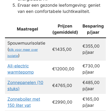
Ervaar een gezonde leefomgeving: geniet
van een comfortabele luchtkwaliteit.
Prijzen
Besparing
Maatregel
(gemiddeld)
p/jaar
Spouwmuurisolatie
€355,00
(
€1435,00
klik voor meer over
p/jaar
)
isolatie
All-electric
€730,00
€12000,00
warmtepomp
p/jaar
Zonnepanelen (10
€485,00
€4765,00
stuks)
p/jaar
Zonneboiler met
€165,00
€2990,00
150 liter vat
p/jaar