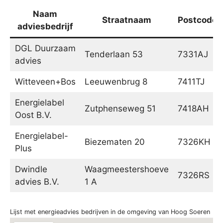
Naam
Straatnaam
Postcode
adviesbedrijf
DGL Duurzaam
Tenderlaan 53
7331AJ
advies
Witteveen+Bos
Leeuwenbrug 8
7411TJ
Energielabel
Zutphenseweg 51
7418AH
Oost B.V.
Energielabel-
Biezematen 20
7326KH
Plus
Dwindle
Waagmeestershoeve
7326RS
advies B.V.
1 A
Lijst met energieadvies bedrijven in de omgeving van Hoog Soeren