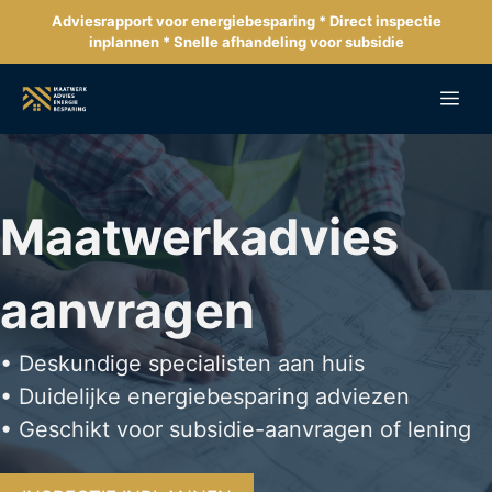
Ga
Adviesrapport voor energiebesparing * Direct inspectie
naar
inplannen * Snelle afhandeling voor subsidie
de
inhoud
Me
Maatwerkadvies
aanvragen
• Deskundige specialisten aan huis
• Duidelijke energiebesparing adviezen
• Geschikt voor subsidie-aanvragen of lening