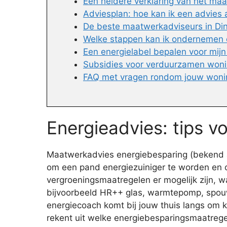
Een heldere verklaring van het ma
Adviesplan: hoe kan ik een advies
De beste maatwerkadviseurs in Din
Welke stappen kan ik ondernemen 
Een energielabel bepalen voor mijn
Subsidies voor verduurzamen won
FAQ met vragen rondom jouw won
Energieadvies: tips v
Maatwerkadvies energiebesparing (bekend als
om een pand energiezuiniger te worden en o
vergroeningsmaatregelen er mogelijk zijn, wa
bijvoorbeeld HR++ glas, warmtepomp, spouwm
energiecoach komt bij jouw thuis langs om k
rekent uit welke energiebesparingsmaatregel