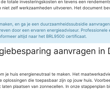
de totale investeringskosten en tevens een rendement
n niet zelf werkzaamheden uitvoeren. Het document bev
er maken, en ga je een duurzaamheidssubsidie aanvrag
schreven door een ervaren energieadviseur. Professionel
Informeer altijd naar het BRL9500 certificaat.
iebesparing aanvragen in 
 om je huis energieneutraal te maken. Het maatwerkadvie
oplossingen die toepasbaar zijn op jouw huis. Voorbee
 laten plaatsen van zonnecellen. In onze stappenplan b