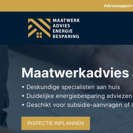
Ga
Adviesrapport v
naar
de
inhoud
Maatwerkadvies
• Deskundige specialisten aan huis
• Duidelijke energiebesparing adviezen
• Geschikt voor subsidie-aanvragen of 
INSPECTIE INPLANNEN