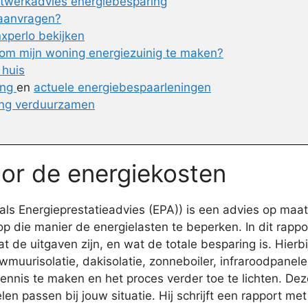
atwerkadvies energiebesparing
 aanvragen?
xperlo bekijken
om mijn woning energiezuinig te maken?
 huis
ing
en
actuele energiebespaarleningen
ing verduurzamen
oor de energiekosten
 Energieprestatieadvies (EPA)) is een advies op maat v
p die manier de energielasten te beperken. In dit rapp
t de uitgaven zijn, en wat de totale besparing is. Hierb
uurisolatie, dakisolatie, zonneboiler, infraroodpanel
ennis te maken en het proces verder toe te lichten. Dez
en passen bij jouw situatie. Hij schrijft een rapport m