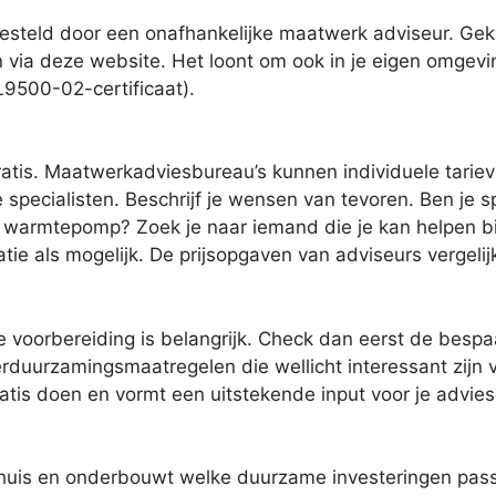
esteld door een onafhankelijke maatwerk adviseur. Gek
n via deze website. Het loont om ook in je eigen omgevin
RL9500-02-certificaat).
gratis. Maatwerkadviesbureau’s kunnen individuele tari
specialisten. Beschrijf je wensen van tevoren. Ben je sp
warmtepomp? Zoek je naar iemand die je kan helpen bij d
tie als mogelijk. De prijsopgaven van adviseurs vergeli
 voorbereiding is belangrijk. Check dan eerst de bespaa
uurzamingsmaatregelen die wellicht interessant zijn vo
gratis doen en vormt een uitstekende input voor je advi
huis en onderbouwt welke duurzame investeringen passe