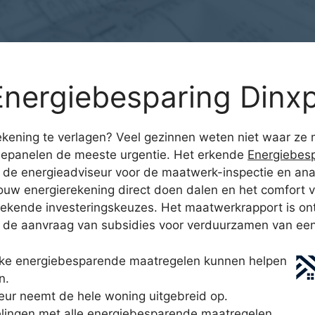
nergiebesparing Dinxp
kening te verlagen? Veel gezinnen weten niet waar ze m
epanelen de meeste urgentie. Het erkende
Energiebes
de energieadviseur voor de maatwerk-inspectie en analy
ouw energierekening direct doen dalen en het comfort ver
ekende investeringskeuzes. Het maatwerkrapport is ontw
ij de aanvraag van subsidies voor verduurzamen van ee
lke energiebesparende maatregelen kunnen helpen
n.
ur neemt de hele woning uitgebreid op.
elingen met alle energiebesparende maatregelen