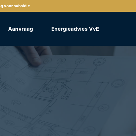
ng voor subsidie
Aanvraag
Energieadvies VvE