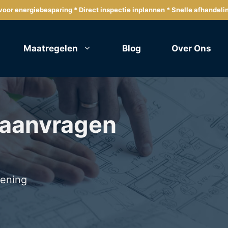
oor energiebesparing * Direct inspectie inplannen * Snelle afhandeli
Maatregelen
Blog
Over Ons
 aanvragen
lening