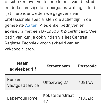
beschikken over voldoende kennis van de stad,
en de kosten zijn dan doorgaans wat lager. In de
lijst hieronder bieden we gegevens van
professionele specialisten die actief zijn in de
gemeente
Aalten
. Kies enkel bedrijven en
adviseurs met een BRL9500-02-certificaat. Veel
bedrijven kun je ook vinden via het Centraal
Register Techniek voor vakbedrijven en
vakspecialisten.
Naam
Straatnaam
Postcode
adviesbedrijf
Rensen
Ulftseweg 27
7081AA
Ge
Vastgoedservice
Kobstederstraat
LabelYourHome
7103ZR
Wi
47