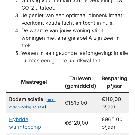
Gunstig voor het klimaat: je verkleint jouw
CO-2 uitstoot.
Je geniet van een optimaal binnenklimaat:
voorkomt koude lucht en tocht in huis.
De waarde van jouw woning stijgt:
woningen met energielabel A zijn zeer in
trek.
Wonen in een gezonde leefomgeving: in alle
ruimtes een goede luchtkwaliteit.
Tarieven
Besparing
Maatregel
(gemiddeld)
p/jaar
Bodemisolatie (
€110,00
meer
€1615,00
)
p/jaar
over woningisolatie
Hybride
€965,00
€6120,00
warmtepomp
p/jaar