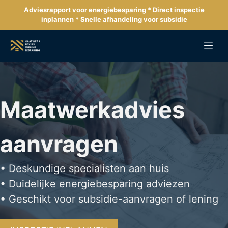
Ga
Adviesrapport voor energiebesparing * Direct inspectie
naar
inplannen * Snelle afhandeling voor subsidie
de
inhoud
Me
Maatwerkadvies
aanvragen
• Deskundige specialisten aan huis
• Duidelijke energiebesparing adviezen
• Geschikt voor subsidie-aanvragen of lening