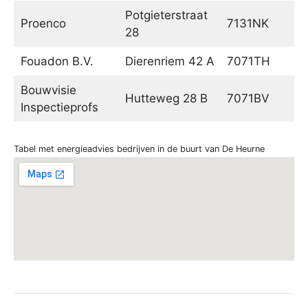
Potgieterstraat
Proenco
7131NK
Li
28
Fouadon B.V.
Dierenriem 42 A
7071TH
Ul
Bouwvisie
Hutteweg 28 B
7071BV
Ul
Inspectieprofs
Tabel met energieadvies bedrijven in de buurt van De Heurne